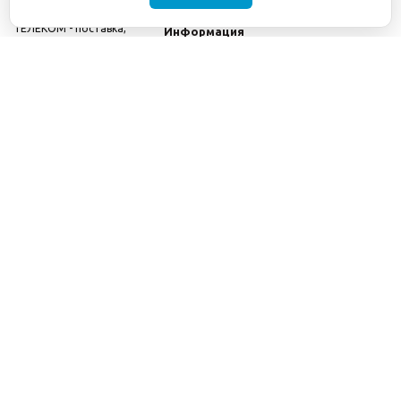
©2001-2026
СЕТИ
Компания
ТЕЛЕКОМ - поставка,
Информация
монтаж и обслуживание
Помощь
телекоммуникационного
оборудования.
Использование
информации с данного
сайта возможно только
с разрешения ООО
"СЕТИ ТЕЛЕКОМ".
Электронная
почта
info@seti-
telecom.ru
.
Политика
конфиденциальности
Договор публичной
оферты
8(800) 511-91-08
8(495) 975-98-43
info@seti-telecom.ru