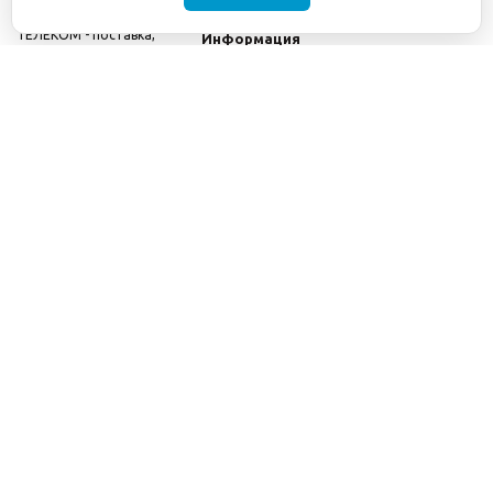
©2001-2026
СЕТИ
Компания
ТЕЛЕКОМ - поставка,
Информация
монтаж и обслуживание
Помощь
телекоммуникационного
оборудования.
Использование
информации с данного
сайта возможно только
с разрешения ООО
"СЕТИ ТЕЛЕКОМ".
Электронная
почта
info@seti-
telecom.ru
.
Политика
конфиденциальности
Договор публичной
оферты
8(800) 511-91-08
8(495) 975-98-43
info@seti-telecom.ru