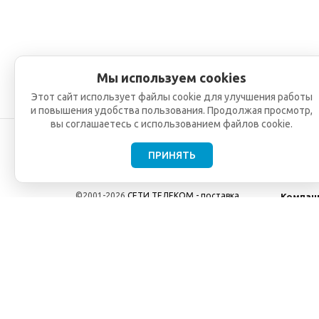
Мы используем cookies
Этот сайт использует файлы cookie для улучшения работы
и повышения удобства пользования. Продолжая просмотр,
вы соглашаетесь с использованием файлов cookie.
ПРИНЯТЬ
©2001-2026
СЕТИ ТЕЛЕКОМ - поставка,
Компан
монтаж и обслуживание
О компа
телекоммуникационного оборудования.
Новости
Использование информации с данного сайта
возможно только с разрешения ООО "СЕТИ
ТЕЛЕКОМ".
Электронная почта
info@seti-telecom.ru
.
Политика конфиденциальности
Договор публичной оферты