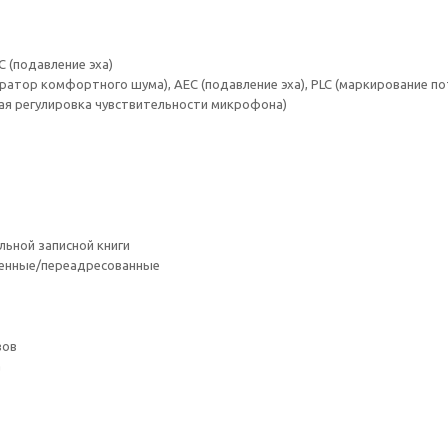
C (подавление эха)
ератор комфортного шума), AEC (подавление эха), PLC (маркирование п
ая регулировка чувствительности микрофона)
льной записной книги
щенные/переадресованные
вов
а