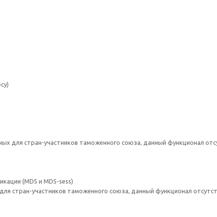
су)
ных для стран-участников таможенного союза, данный функционал отс
кации (MD5 и MD5-sess)
 для стран-участников таможенного союза, данный функционал отсутст