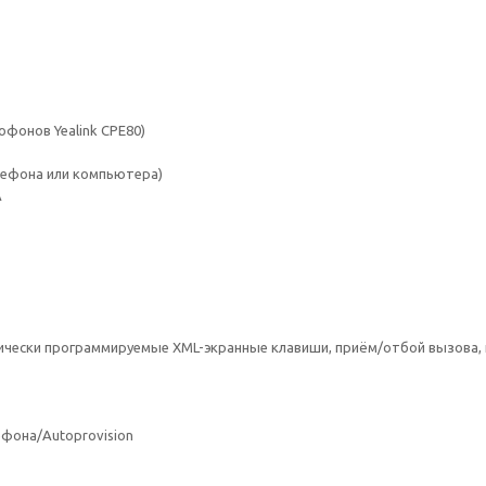
фонов Yealink CPE80)
лефона или компьютера)
А
мически программируемые XML-экранные клавиши, приём/отбой вызова, 
фона/Autoprovision