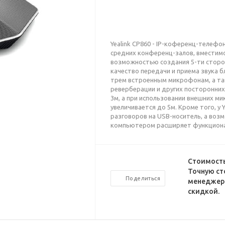
Yealink CP860 - IP-коференц-телеф
средних конференц-залов, вместимо
возможностью создания 5-ти сторо
качество передачи и приема звука бл
трем встроенным микрофонам, а та
реверберации и других посторонних
3м, а при использовании внешних ми
увеличивается до 5м. Кроме того, у 
разговоров на USB-носитель, а воз
компьютером расширяет функциона
Стоимость
Точную ст
Поделиться
менеджеро
скидкой.