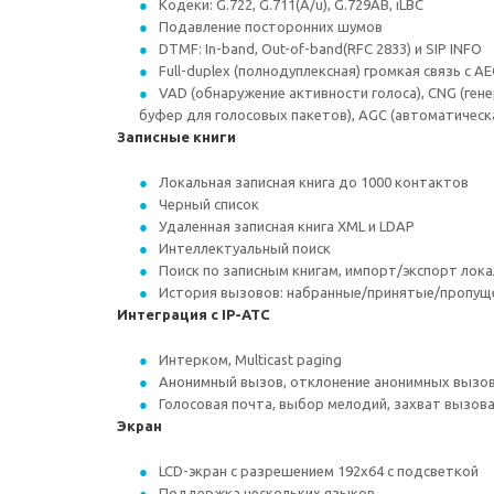
Кодеки: G.722, G.711(A/u), G.729AB, iLBC
Подавление посторонних шумов
DTMF: In-band, Out-of-band(RFC 2833) и SIP INFO
Full-duplex (полнодуплексная) громкая связь с AE
VAD (обнаружение активности голоса), CNG (ген
буфер для голосовых пакетов), AGC (автоматическ
Записные книги
Локальная записная книга до 1000 контактов
Черный список
Удаленная записная книга XML и LDAP
Интеллектуальный поиск
Поиск по записным книгам, импорт/экспорт лока
История вызовов: набранные/принятые/пропу
Интеграция с IP-АТС
Интерком, Multicast paging
Анонимный вызов, отклонение анонимных вызо
Голосовая почта, выбор мелодий, захват вызов
Экран
LCD-экран с разрешением 192x64 с подсветкой
Поддержка нескольких языков