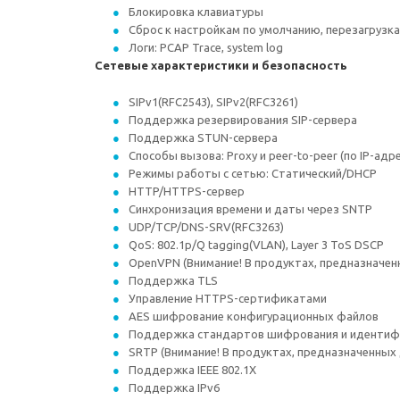
Блокировка клавиатуры
Сброс к настройкам по умолчанию, перезагрузка
Логи: PCAP Trace, system log
Сетевые характеристики и безопасность
SIPv1(RFC2543), SIPv2(RFC3261)
Поддержка резервирования SIP-сервера
Поддержка STUN-сервера
Способы вызова: Proxy и peer-to-peer (по IP-адре
Режимы работы с сетью: Статический/DHCP
HTTP/HTTPS-сервер
Синхронизация времени и даты через SNTP
UDP/TCP/DNS-SRV(RFC3263)
QoS: 802.1p/Q tagging(VLAN), Layer 3 ToS DSCP
OpenVPN (Внимание! В продуктах, предназначен
Поддержка TLS
Управление HTTPS-сертификатами
AES шифрование конфигурационных файлов
Поддержка стандартов шифрования и идентифи
SRTP (Внимание! В продуктах, предназначенных
Поддержка IEEE 802.1X
Поддержка IPv6