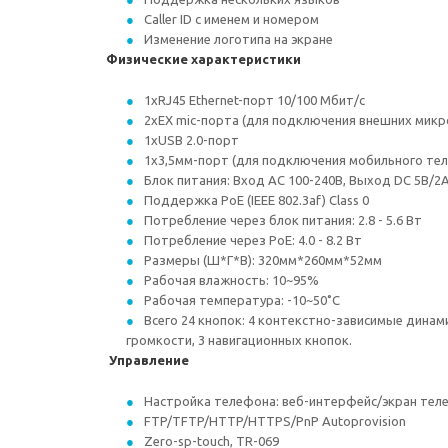
Caller ID с именем и номером
Изменение логотипа на экране
Физические характеристики
1хRJ45 Ethernet-порт 10/100 Мбит/с
2xEX mic-порта (для подключения внешних микро
1xUSB 2.0-порт
1x3,5мм-порт (для подключения мобильного те
Блок питания: Вход AC 100-240В, Выход DC 5В/2
Поддержка PoE (IEEE 802.3af) Class 0
Потребление через блок питания: 2.8 - 5.6 Вт
Потребление через PoE: 4.0 - 8.2 Вт
Размеры (Ш*Г*В): 320мм*260мм*52мм
Рабочая влажность: 10~95%
Рабочая температура: -10~50˚C
Всего 24 кнопок: 4 контекстно-зависимые дина
громкости, 3 навигационных кнопок.
Управление
Настройка телефона: веб-интерфейс/экран теле
FTP/TFTP/HTTP/HTTPS/PnP Autoprovision
Zero-sp-touch, TR-069