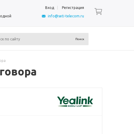
Вход
Регистрация
ыходной
info@seti-telecom.ru
ора
зговора