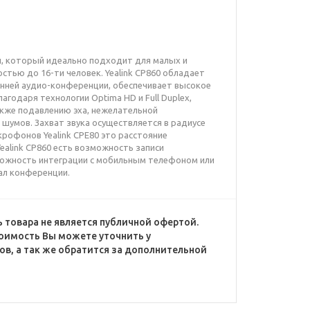
он, который идеально подходит для малых и
стью до 16-ти человек. Yealink CP860 обладает
нней аудио-конференции, обеспечивает высокое
агодаря технологии Optima HD и Full Duplex,
кже подавлению эха, нежелательной
 шумов. Захват звука осуществляется в радиусе
крофонов Yealink CPE80 это расстояние
Yealink CP860 есть возможность записи
можность интеграции с мобильным телефоном или
л конференции.
 товара не является публичной офертой.
оимость Вы можете уточнить у
в, а так же обратится за дополнительной