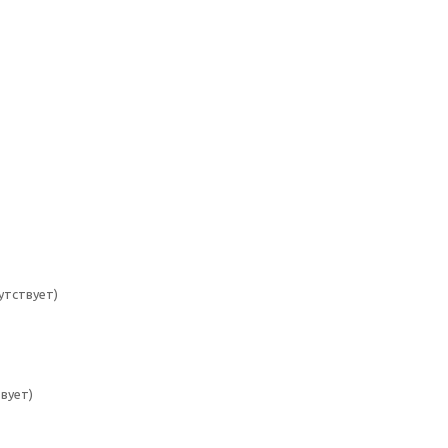
утствует)
вует)