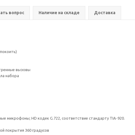
ать вопрос
Наличие на складе
Доставка
спокоить)
стренные вызовы
ила набора
ные микрофоны; HD кодек G.722, соответствие стандарту TIA-920.
ной покрытия 360 градусов