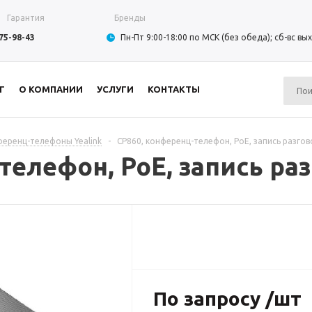
Гарантия
Бренды
975-98-43
Пн-Пт 9:00-18:00 по МСК (без обеда); сб-вс в
Г
О КОМПАНИИ
УСЛУГИ
КОНТАКТЫ
еренц-телефоны Yealink
-
CP860, конференц-телефон, PoE, запись разгов
телефон, PoE, запись ра
По запросу /шт