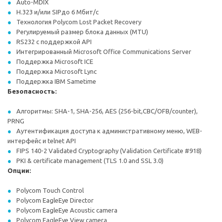
Auto-MDIX
H.323 и/или SIPдо 6 Мбит/с
Технология Polycom Lost Packet Recovery
Регулируемый размер блока данных (MTU)
RS232 с поддержкой API
Интегрированный Microsoft Office Communications Server
Поддержка Microsoft ICE
Поддержка Microsoft Lync
Поддержка IBM Sametime
Безопасность:
Алгоритмы: SHA-1, SHA-256, AES (256-bit,CBC/OFB/counter),
PRNG
Аутентификация доступа к административному меню, WEB-
интерфейс и telnet API
FIPS 140-2 Validated Cryptography (Validation Certificate #918)
PKI & certificate management (TLS 1.0 and SSL 3.0)
Опции:
Polycom Touch Control
Polycom EagleEye Director
Polycom EagleEye Acoustic camera
Polycom EagleEye View camera