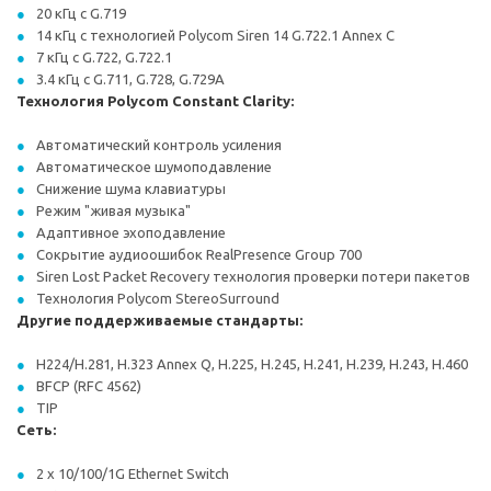
20 кГц с G.719
14 кГц с технологией Polycom Siren 14 G.722.1 Annex C
7 кГц с G.722, G.722.1
3.4 кГц с G.711, G.728, G.729A
Технология Polycom Constant Clarity:
Автоматический контроль усиления
Автоматическое шумоподавление
Снижение шума клавиатуры
Режим "живая музыка"
Адаптивное эхоподавление
Сокрытие аудиоошибок RealPresence Group 700
Siren Lost Packet Recovery технология проверки потери пакетов
Технология Polycom StereoSurround
Другие поддерживаемые стандарты:
H224/H.281, H.323 Annex Q, H.225, H.245, H.241, H.239, H.243, H.460
BFCP (RFC 4562)
TIP
Сеть:
2 x 10/100/1G Ethernet Switch