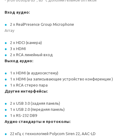
- угол обзора 65°, 85° с дополнительной оптикой
Вход аудио:
2 x RealPresence Group Microphone
Array
2 x HDCI (камера)
3 x HDMI
2 x RCA линейный вход
Выход аудио:
1 х HDMI (в аудиосистему)
1 х HDMI (на записывающее устройство конференции )
1 x RCA стерео пара
Другие интерфейсы:
2 x USB 3.0 (задняя панель)
1 x USB 2.0 (передняя панель)
1 x RS-232 DB9
Аудио стандарты и протоколы:
22 кГц с технологией Polycom Siren 22, AAC-LD