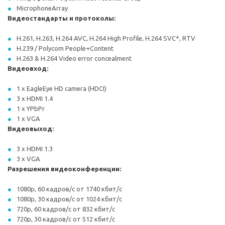
MicrophoneArray
Видеостандарты и протоколы:
H.261, H.263, H.264 AVC, H.264 High Profile, H.264 SVC*, RTV
H.239 / Polycom People+Content
H.263 & H.264 Video error concealment
Видеовход:
1 x EagleEye HD camera (HDCI)
3 x HDMI 1.4
1 x YPbPr
1 x VGA
Видеовыход:
3 x HDMI 1.3
3 x VGA
Разрешения видеоконференции:
1080p, 60 кадров/с от 1740 кбит/с
1080p, 30 кадров/с от 1024 кбит/с
720p, 60 кадров/с от 832 кбит/с
720p, 30 кадров/с от 512 кбит/с