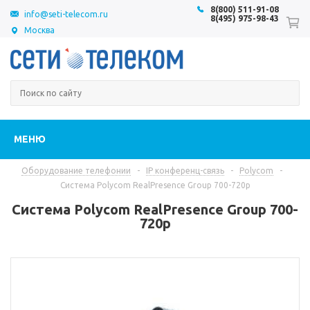
8(800) 511-91-08
info@seti-telecom.ru
8(495) 975-98-43
Москва
МЕНЮ
Оборудование телефонии
-
IP конференц-связь
-
Polycom
-
Система Polycom RealPresence Group 700-720p
Система Polycom RealPresence Group 700-
720p