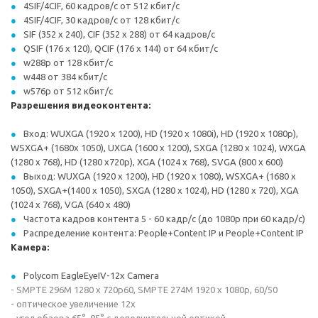
4SIF/4CIF, 60 кадров/с от 512 кбит/с
4SIF/4CIF, 30 кадров/с от 128 кбит/с
SIF (352 x 240), CIF (352 x 288) от 64 кадров/с
QSIF (176 x 120), QCIF (176 x 144) от 64 кбит/с
w288p от 128 кбит/с
w448 от 384 кбит/с
w576p от 512 кбит/с
Разрешения видеоконтента:
Вход: WUXGA (1920 x 1200), HD (1920 x 1080i), HD (1920 x 1080p),
WSXGA+ (1680x 1050), UXGA (1600 x 1200), SXGA (1280 x 1024), WXGA
(1280 x 768), HD (1280 x720p), XGA (1024 x 768), SVGA (800 x 600)
Выход: WUXGA (1920 x 1200), HD (1920 x 1080), WSXGA+ (1680 x
1050), SXGA+(1400 x 1050), SXGA (1280 x 1024), HD (1280 x 720), XGA
(1024 x 768), VGA (640 x 480)
Частота кадров контента 5 - 60 кадр/с (до 1080р при 60 кадр/с)
Распределение контента: People+Content IP и People+Content IP
Камера:
Polycom EagleEyeIV-12x Camera
- SMPTE 296M 1280 x 720p60, SMPTE 274M 1920 x 1080p, 60/50
- оптическое увеличение 12x