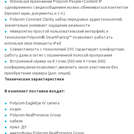
Используя приложение Polycom People+Content IP
одновременно с видеообщением можно обмениваться контентом
(презентации, документы, и т.п.)
Polycom Constant Clarity, набор передовых аудиотехнологий,
значительно усиливает ощущение реальности
Невероятно простой пользовательский интерфейс и
технология Polycom® SmartPairing™ позволяют работать
используя свои планшеты iPad
Совместимость с технологией SVC гарантирует комфортную
работу даже в сетях с ограниченной полосой пропускания
Встроенный сервер на 8 точек (SD) или 4 точек (HD)
конференцсвязи позволяют увеличить число участников без
приобретения сервера (доп. опция).
Технические характеристики
В комплект поставки входят:
Polycom EagleEye IV camera
кодек
Polycom RealPresence Group
кабели
пульт ДУ
микрофоны Polycom RealPresence Group