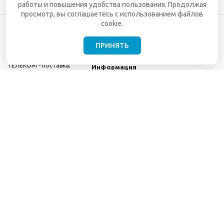
работы и повышения удобства пользования. Продолжая
просмотр, вы соглашаетесь с использованием файлов
cookie.
ПРИНЯТЬ
©2001-2026
СЕТИ
Компания
ТЕЛЕКОМ - поставка,
Информация
монтаж и обслуживание
Помощь
телекоммуникационного
оборудования.
Использование
информации с данного
сайта возможно только
с разрешения ООО
"СЕТИ ТЕЛЕКОМ".
Электронная
почта
info@seti-
telecom.ru
.
Политика
конфиденциальности
Договор публичной
оферты