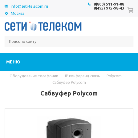
8(800) 511-91-08
info@seti-telecom.ru
8(495) 975-98-43
Москва
МЕНЮ
Оборудование телефонии
-
IP конференц-связь
-
Polycom
-
Сабвуфер Polycom
Сабвуфер Polycom