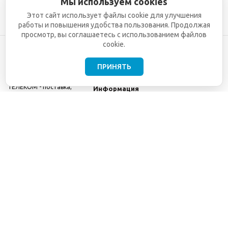
Мы используем cookies
Этот сайт использует файлы cookie для улучшения
работы и повышения удобства пользования. Продолжая
просмотр, вы соглашаетесь с использованием файлов
cookie.
ПРИНЯТЬ
©2001-2026
СЕТИ
Компания
ТЕЛЕКОМ - поставка,
Информация
монтаж и обслуживание
Помощь
телекоммуникационного
оборудования.
Использование
информации с данного
сайта возможно только
с разрешения ООО
"СЕТИ ТЕЛЕКОМ".
Электронная
почта
info@seti-
telecom.ru
.
Политика
конфиденциальности
Договор публичной
оферты