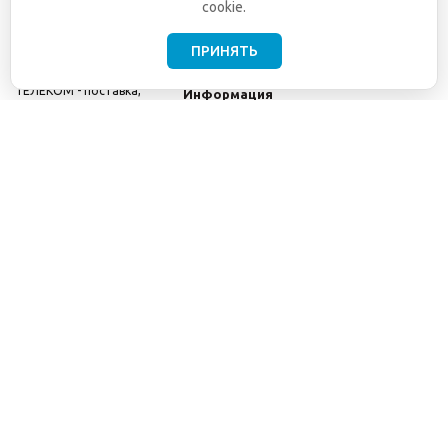
cookie.
ПРИНЯТЬ
©2001-2026
СЕТИ
Компания
ТЕЛЕКОМ - поставка,
Информация
монтаж и обслуживание
Помощь
телекоммуникационного
оборудования.
Использование
информации с данного
сайта возможно только
с разрешения ООО
"СЕТИ ТЕЛЕКОМ".
Электронная
почта
info@seti-
telecom.ru
.
Политика
конфиденциальности
Договор публичной
оферты
8(800) 511-91-08