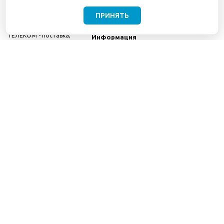
ПРИНЯТЬ
©2001-2026
СЕТИ
Компания
ТЕЛЕКОМ - поставка,
Информация
монтаж и обслуживание
Помощь
телекоммуникационного
оборудования.
Использование
информации с данного
сайта возможно только
с разрешения ООО
"СЕТИ ТЕЛЕКОМ".
Электронная
почта
info@seti-
telecom.ru
.
Политика
конфиденциальности
Договор публичной
оферты
8(800) 511-91-08
8(495) 975-98-43