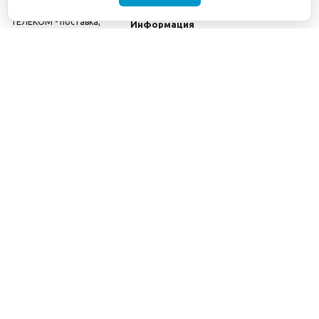
©2001-2026
СЕТИ
Компания
ТЕЛЕКОМ - поставка,
Информация
монтаж и обслуживание
Помощь
телекоммуникационного
оборудования.
Использование
информации с данного
сайта возможно только
с разрешения ООО
"СЕТИ ТЕЛЕКОМ".
Электронная
почта
info@seti-
telecom.ru
.
Политика
конфиденциальности
Договор публичной
оферты
8(800) 511-91-08
8(495) 975-98-43
info@seti-telecom.ru