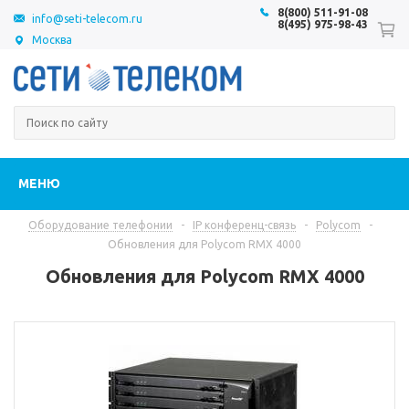
8(800) 511-91-08
info@seti-telecom.ru
8(495) 975-98-43
Москва
МЕНЮ
Оборудование телефонии
-
IP конференц-связь
-
Polycom
-
Обновления для Polycom RMX 4000
Обновления для Polycom RMX 4000