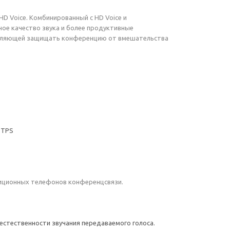
D Voice. Комбинированный с HD Voice и
нное качество звука и более продуктивные
зволяющей защищать конференцию от вмешательства
TTPS
адиционных телефонов конференцсвязи.
естественности звучания передаваемого голоса.