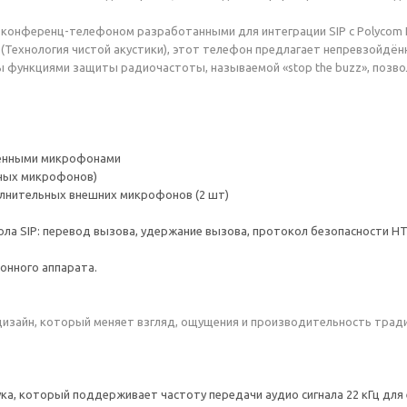
и конференц-телефоном разработанными для интеграции SIP с Polycom H
y» (Технология чистой акустики), этот телефон предлагает непревзойдё
ы функциями защиты радиочастоты, называемой «stop the buzz», по
оенными микрофонами
ьных микрофонов)
олнительных внешних микрофонов (2 шт)
ла SIP: перевод вызова, удержание вызова, протокол безопасности H
онного аппарата.
й дизайн, который меняет взгляд, ощущения и производительность тр
а, который поддерживает частоту передачи аудио сигнала 22 кГц для 