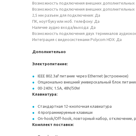
Возможность подключения внешних дополнительных
Возможность подключения внешних дополнительных
2,5 мм разъем для подключения: Да
ПК, ноутбуку или моб. телефону: Да
Наличие аудио входа/выхода: Да
Возможность подключения двух терминалов аудиоконф
Интеграция c видеосистемами Polycom HDX: Да
Дополнительно
Электропитание:
IEEE 802.3af питание через Ethernet (встроенное)
Опционально внешний универскальный блок питания (O
00-240V, 1.5A, 48V/50W
Клавиатура:
Стандартная 12-кнопочная клавиатура
4 программируемые клавиши
On-hook/Off-hook, повторный набор, отключение, 
Комплект поставки: