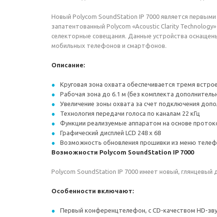
Новый Polycom SoundStation IP 7000 является первым
запатентованный Polycom «Acoustic Clarity Technolog
селекторные совещания. Данные устройства оснащен
мобильных телефонов и смартфонов.
Описание:
Круговая зона охвата обеспечивается тремя встр
Рабочая зона до 6.1 м (без комплекта дополнител
Увеличение зоны охвата за счет подключения доп
Технология передачи голоса по каналам 22 кГц
Функции реализуемые аппаратом на основе протоко
Графический дисплей LCD 248 x 68
Возможность обновления прошивки из меню телеф
Возможности Polycom SoundStation IP 7000
Polycom SoundStation IP 7000 имеет новый, глянцевы
Особенности включают:
Первый конференцтелефон, с CD-качеством HD-звук