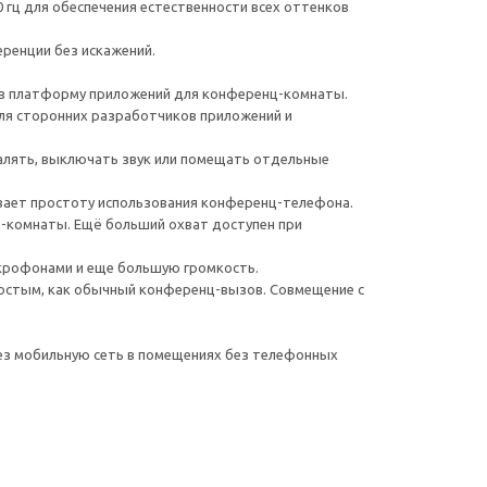
0 гц для обеспечения естественности всех оттенков
ренции без искажений.
 в платформу приложений для конференц-комнаты.
ля сторонних разработчиков приложений и
алять, выключать звук или помещать отдельные
вает простоту использования конференц-телефона.
ц-комнаты. Ещё больший охват доступен при
крофонами и еще большую громкость.
ростым, как обычный конференц-вызов. Совмещение с
з мобильную сеть в помещениях без телефонных