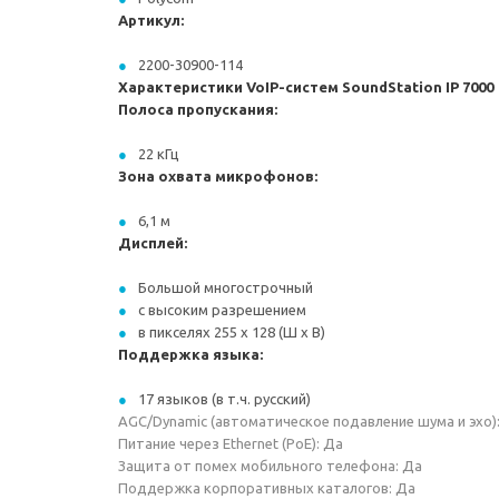
Артикул:
2200-30900-114
Характеристики VoIP-систем SoundStation IP 7000
Полоса пропускания:
22 кГц
Зона охвата микрофонов:
6,1 м
Дисплей:
Большой многострочный
с высоким разрешением
в пикселях 255 x 128 (Ш x В)
Поддержка языка:
17 языков (в т.ч. русский)
AGC/Dynamic (автоматическое подавление шума и эхо)
Питание через Ethernet (PoE): Да
Защита от помех мобильного телефона: Да
Поддержка корпоративных каталогов: Да