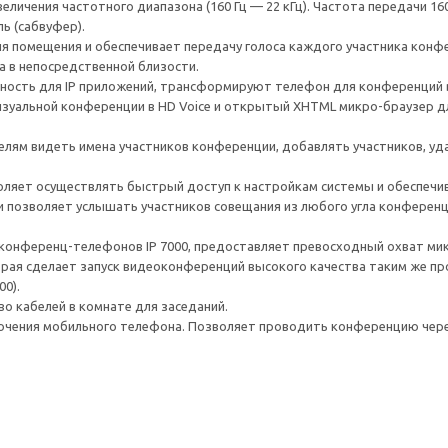
еличения частотного диапазона (160 Гц — 22 кГц). Частота передачи 16
ь (сабвуфер).
я помещения и обеспечивает передачу голоса каждого участника конфе
 в непосредственной близости.
щность для IP приложений, трансформируют телефон для конференций
изуальной конференции в HD Voice и открытый XHTML микро-браузер д
лям видеть имена участников конференции, добавлять участников, уд
оляет осуществлять быстрый доступ к настройкам системы и обеспечи
и позволяет услышать участников совещания из любого угла конферен
конференц-телефонов IP 7000, предоставляет превосходный охват ми
орая сделает запуск видеоконференций высокого качества таким же п
00).
во кабелей в комнате для заседаний.
ючения мобильного телефона. Позволяет проводить конференцию чере