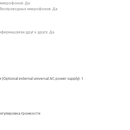
 микрофонов: Да
 беспроводных микрофонов: Да
еренцсвязи друг к другу: Да
ptional external universal AC power supply): 1
регулировка громкости