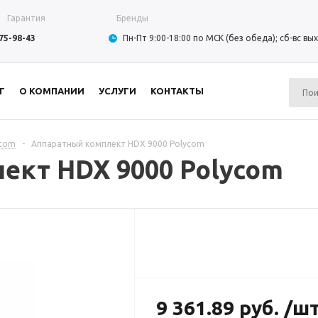
Гарантия
Бренды
975-98-43
Пн-Пт 9:00-18:00 по МСК (без обеда); сб-вс в
Г
О КОМПАНИИ
УСЛУГИ
КОНТАКТЫ
ycom
-
Аппаратный комплект HDX 9000 Polycom
ект HDX 9000 Polycom
9 361.89 руб. /ш