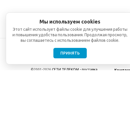
Мы используем cookies
Этот сайт использует файлы cookie для улучшения работы
и повышения удобства пользования. Продолжая просмотр,
вы соглашаетесь с использованием файлов cookie.
ПРИНЯТЬ
©2001-2026
СЕТИ ТЕЛЕКОМ - поставка,
Компан
монтаж и обслуживание
О компа
телекоммуникационного оборудования.
Новости
Использование информации с данного сайта
возможно только с разрешения ООО "СЕТИ
ТЕЛЕКОМ".
Электронная почта
info@seti-telecom.ru
.
Политика конфиденциальности
Договор публичной оферты