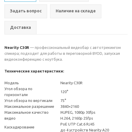
Задать вопрос
Наличие на складе
Доставка
Nearity C30R
— профессиональный видеобар с автотрекингом
спикера; подходит для работы в переговорной BYOD, запуская
видеоконференцию с ноутбука.
Технические характеристики:
Модель
Nearity C30R
Угол обзора по
120°
горизонтали
Угол обзора по вертикали
75°
Максимальное разрешение
3840×2160
Максимальное качество
MJPEG, 1080p 30fps
видео
H.264, 2160p 25fps
PoE UTP Cat.6 RJ45
Каскадирование
до 4 устройств Nearity A20