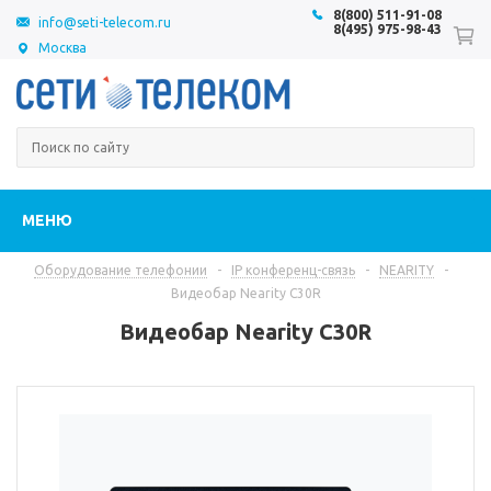
8(800) 511-91-08
info@seti-telecom.ru
8(495) 975-98-43
Москва
МЕНЮ
Оборудование телефонии
-
IP конференц-связь
-
NEARITY
-
Видеобар Nearity C30R
Видеобар Nearity C30R