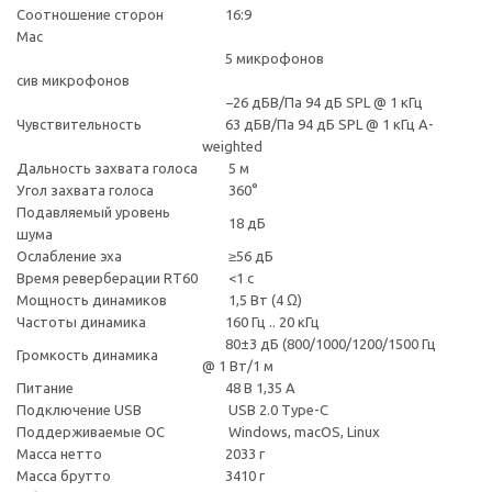
Соотношение сторон
16:9
Мас
5 микрофонов
сив микрофонов
−26 дБВ/Па 94 дБ SPL @ 1 кГц
Чувствительность
63 дБВ/Па 94 дБ SPL @ 1 кГц A-
weighted
Дальность захвата голоса
5 м
Угол захвата голоса
360°
Подавляемый уровень
18 дБ
шума
Ослабление эха
≥56 дБ
Время реверберации RT60
<1 с
Мощность динамиков
1,5 Вт (4 Ω)
Частоты динамика
160 Гц .. 20 кГц
80±3 дБ (800/1000/1200/1500 Гц
Громкость динамика
@ 1 Вт/1 м
Питание
48 В 1,35 A
Подключение USB
USB 2.0 Type-C
Поддерживаемые ОС
Windows, macOS, Linux
Масса нетто
2033 г
Масса брутто
3410 г