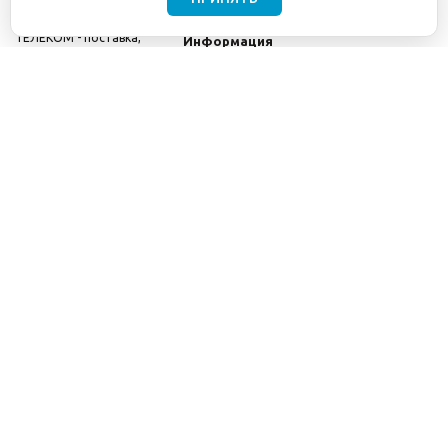
©2001-2026
СЕТИ
Компания
ТЕЛЕКОМ - поставка,
Информация
монтаж и обслуживание
Помощь
телекоммуникационного
оборудования.
Использование
информации с данного
сайта возможно только
с разрешения ООО
"СЕТИ ТЕЛЕКОМ".
Электронная
почта
info@seti-
telecom.ru
.
Политика
конфиденциальности
Договор публичной
оферты
8(800) 511-91-08
8(495) 975-98-43
info@seti-telecom.ru