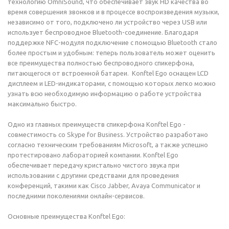
технологию OmniSound, что обеспечивает звук HD качества во
время совершения звонков и в процессе воспроизведения музыки,
независимо от того, подключено ли устройство через USB или
использует беспроводное Bluetooth-соединение. Благодаря
поддержке NFC-модуля подключение с помощью Bluetooth стало
более простым и удобным: теперь пользователь может оценить
все преимущества полностью беспроводного спикерфона,
питающегося от встроенной батареи. Konftel Ego оснащен LCD
дисплеем и LED-индикаторами, с помощью которых легко можно
узнать всю необходимую информацию о работе устройства
максимально быстро.
Одно из главных преимуществ спикерфона Konftel Ego -
совместимость со Skype for Business. Устройство разработано
согласно техническим требованиям Microsoft, а также успешно
протестировано лабораторией компании. Konftel Ego
обеспечивает передачу кристально чистого звука при
использовании с другими средствами для проведения
конференций, такими как Cisco Jabber, Avaya Communicator и
последними поколениями онлайн-сервисов.
Основные преимущества Konftel Ego: