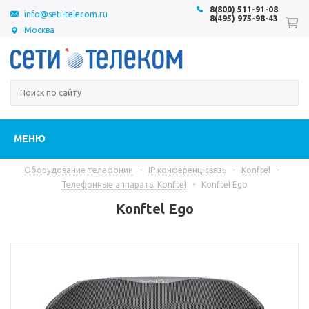
8(800) 511-91-08
info@seti-telecom.ru
8(495) 975-98-43
Москва
МЕНЮ
Оборудование телефонии
-
IP конференц-связь
-
Konftel
-
Телефонные аппараты Konftel
-
Konftel Ego
Konftel Ego