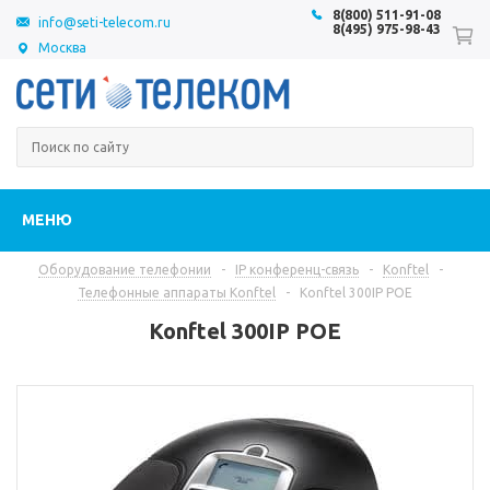
8(800) 511-91-08
info@seti-telecom.ru
8(495) 975-98-43
Москва
МЕНЮ
Оборудование телефонии
-
IP конференц-связь
-
Konftel
-
Телефонные аппараты Konftel
-
Konftel 300IP POE
Konftel 300IP POE