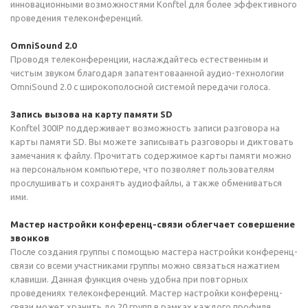
инновационными возможностями Konftel для более эффективного
проведения телеконференций.
OmniSound 2.0
Проводя телеконференции, наслаждайтесь естественным и
чистым звуком благодаря запатентоваанной аудио-технологии
OmniSound 2.0 с широкополосной системой передачи голоса.
Запись вызова на карту памяти SD
Konftel 300IP поддерживает возможность записи разговора на
карты памяти SD. Вы можете записывать разговоры и диктовать
замечания к файлу. Прочитать содержимое карты памяти можно
на персональном компьютере, что позволяет пользователям
прослушивать и сохранять аудиофайлы, а также обмениваться
ими.
Мастер настройки конференц-связи облегчает совершение
звонков
После создания группы с помощью мастера настройки конференц-
связи со всеми участниками группы можно связаться нажатием
клавиши. Данная функция очень удобна при повторных
проведениях телеконференций. Мастер настройки конференц-
связи может хранить до 20 групп в рамках каждого профиля.