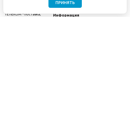
ПРИНЯТЬ
©2001-2026
СЕТИ
Компания
ТЕЛЕКОМ - поставка,
Информация
монтаж и обслуживание
Помощь
телекоммуникационного
оборудования.
Использование
информации с данного
сайта возможно только
с разрешения ООО
"СЕТИ ТЕЛЕКОМ".
Электронная
почта
info@seti-
telecom.ru
.
Политика
конфиденциальности
Договор публичной
оферты
8(800) 511-91-08
8(495) 975-98-43
info@seti-telecom.ru