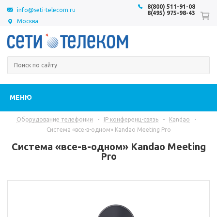
8(800) 511-91-08
info@seti-telecom.ru
8(495) 975-98-43
Москва
МЕНЮ
Оборудование телефонии
-
IP конференц-связь
-
Kandao
-
Система «все-в-одном» Kandao Meeting Pro
Система «все-в-одном» Kandao Meeting
Pro