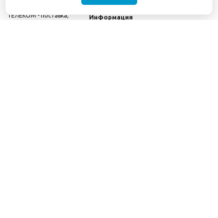
©2001-2026
СЕТИ
Компания
ТЕЛЕКОМ - поставка,
Информация
монтаж и обслуживание
Помощь
телекоммуникационного
оборудования.
Использование
информации с данного
сайта возможно только
с разрешения ООО
"СЕТИ ТЕЛЕКОМ".
Электронная
почта
info@seti-
telecom.ru
.
Политика
конфиденциальности
Договор публичной
оферты
8(800) 511-91-08
8(495) 975-98-43
info@seti-telecom.ru