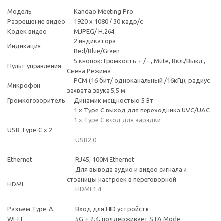
Модель
Kandao Meeting Pro
Разрешение видео
1920 x 1080 / 30 кадр/с
Кодек видео
MJPEG/ H.264
2 индикатора
Индикация
Red/Blue/Green
5 кнопок: Громкость + / - , Mute, Вкл./Выкл.,
Пульт управления
Смена Режима
PCM (16 бит/ одноканальный /16кГц), радиус
Микрофон
захвата звука 5,5 м
Громкоговоритель
Динамик мощностью 5 Вт
1 х Type C выход для переходника UVC/UAC
1 х Type C вход для зарядки
USB Type-C x 2
USB2.0
Ethernet
RJ45, 100M Ethernet
Для вывода аудио и видео сигнала и
страницы настроек в переговорной
HDMI
HDMI 1.4
Разъем Type-A
Вход для HID устройств
WI-FI
5G + 2.4, поддерживает STA Mode