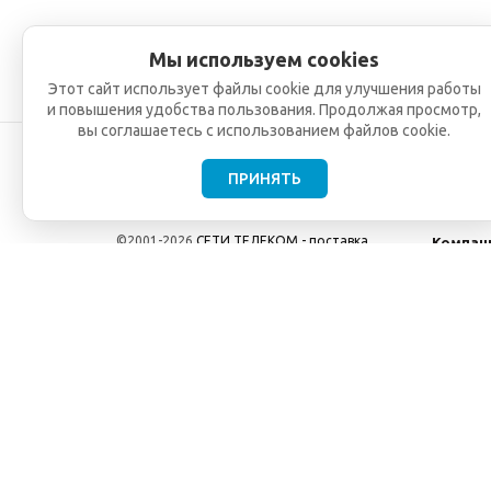
Мы используем cookies
Этот сайт использует файлы cookie для улучшения работы
и повышения удобства пользования. Продолжая просмотр,
вы соглашаетесь с использованием файлов cookie.
ПРИНЯТЬ
©2001-2026
СЕТИ ТЕЛЕКОМ - поставка,
Компан
монтаж и обслуживание
О компа
телекоммуникационного оборудования.
Новости
Использование информации с данного сайта
возможно только с разрешения ООО "СЕТИ
ТЕЛЕКОМ".
Электронная почта
info@seti-telecom.ru
.
Политика конфиденциальности
Договор публичной оферты