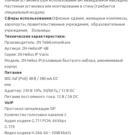
Уличная установка (при использовании антивандальной накладки)
Настенная установка или монтирование в стену (требуется
специальный модуль)
Сферы использования:
Офисные здания, жилищные комплексы,
аэропорты, правительственные учреждения, образовательные
учреждения, больницы
Технические характеристики:
Производитель: 2N Telekomunikace
Артикул: 2N-HeliosIP-6B
Серия: 2N Helios IP Vario
Модель: 2N Helios IP,6 клавиши быстрого набора, алюминиевый
корпус
Питание
802.3af (PoE) 48 В / 380 мA DC
или
Адаптер: 230 В 10%, 50/60 Гц / 12 В DC
Питание постоянного тока: 12 В / 2A DC
VoIP
Протокол сигнализации SIP
Количество голосовых каналов 2
Аудио кодеки G.711 PCM, 64 kbps
G.729
Видео кодеки H.264, 64 – 2048 kbit/s