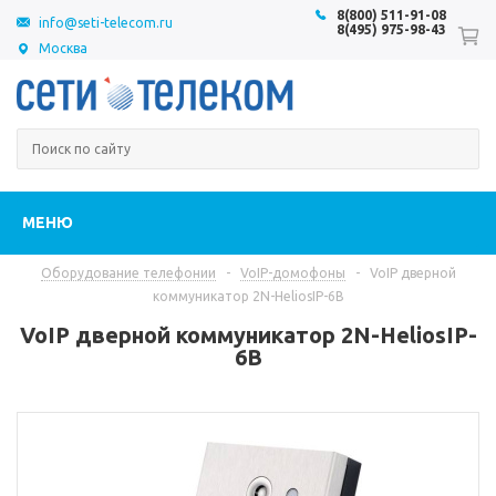
8(800) 511-91-08
info@seti-telecom.ru
8(495) 975-98-43
Москва
МЕНЮ
Оборудование телефонии
-
VoIP-домофоны
-
VoIP дверной
коммуникатор 2N-HeliosIP-6B
VoIP дверной коммуникатор 2N-HeliosIP-
6B