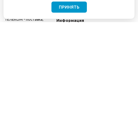
ПРИНЯТЬ
©2001-2026
СЕТИ
Компания
ТЕЛЕКОМ - поставка,
Информация
монтаж и обслуживание
Помощь
телекоммуникационного
оборудования.
Использование
информации с данного
сайта возможно только
с разрешения ООО
"СЕТИ ТЕЛЕКОМ".
Электронная
почта
info@seti-
telecom.ru
.
Политика
конфиденциальности
Договор публичной
оферты
8(800) 511-91-08
8(495) 975-98-43
info@seti-telecom.ru