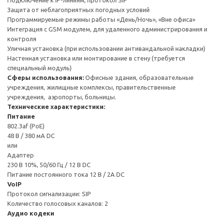
Подключение к IP-линиям, протокол SIP
Защита от неблагоприятных погодных условий
Программируемые режимы работы «День/Ночь», «Вне офиса»
Интеграция с GSM модулем, для удаленного администрирования и
контроля
Уличная установка (при использовании антивандальной накладки)
Настенная установка или монтирование в стену (требуется
специальный модуль)
Сферы использования:
Офисные здания, образовательные
учреждения, жилищные комплексы, правительственные
учреждения, аэропорты, больницы.
Технические характеристики:
Питание
802.3af (PoE)
48 В / 380 мA DC
или
Адаптер
230 В 10%, 50/60 Гц / 12 В DC
Питание постоянного тока 12 В / 2A DC
VoIP
Протокол сигнализации: SIP
Количество голосовых каналов: 2
Аудио кодеки