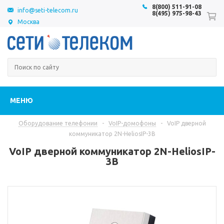
8(800) 511-91-08
info@seti-telecom.ru
8(495) 975-98-43
Москва
МЕНЮ
Оборудование телефонии
-
VoIP-домофоны
-
VoIP дверной
коммуникатор 2N-HeliosIP-3B
VoIP дверной коммуникатор 2N-HeliosIP-
3B