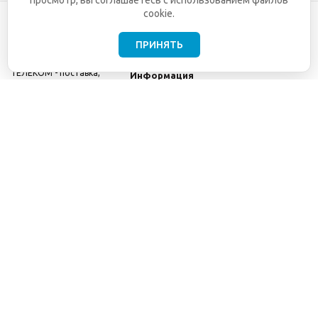
просмотр, вы соглашаетесь с использованием файлов
cookie.
ПРИНЯТЬ
©2001-2026
СЕТИ
Компания
ТЕЛЕКОМ - поставка,
Информация
монтаж и обслуживание
Помощь
телекоммуникационного
оборудования.
Использование
информации с данного
сайта возможно только
с разрешения ООО
"СЕТИ ТЕЛЕКОМ".
Электронная
почта
info@seti-
telecom.ru
.
Политика
конфиденциальности
Договор публичной
оферты
8(800) 511-91-08