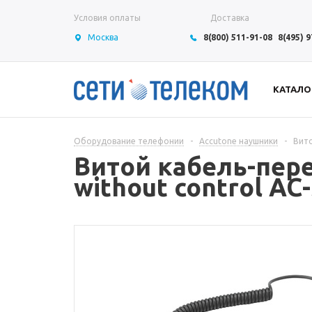
Условия оплаты
Доставка
Москва
8(800) 511-91-08
8(495) 
КАТАЛО
Оборудование телефонии
-
Accutone наушники
-
Вито
Витой кабель-пере
without control AC