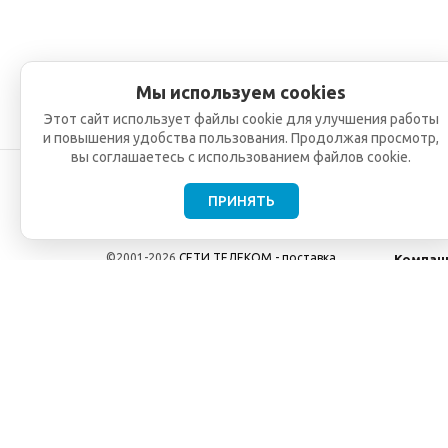
Мы используем cookies
Этот сайт использует файлы cookie для улучшения работы
и повышения удобства пользования. Продолжая просмотр,
вы соглашаетесь с использованием файлов cookie.
ПРИНЯТЬ
©2001-2026
СЕТИ ТЕЛЕКОМ - поставка,
Компан
монтаж и обслуживание
О компа
телекоммуникационного оборудования.
Новости
Использование информации с данного сайта
возможно только с разрешения ООО "СЕТИ
ТЕЛЕКОМ".
Электронная почта
info@seti-telecom.ru
.
Политика конфиденциальности
Договор публичной оферты