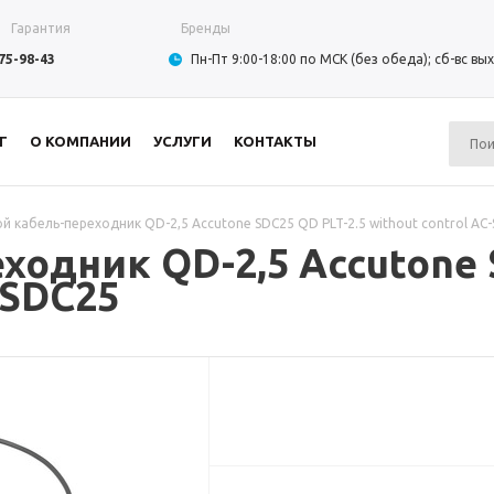
Гарантия
Бренды
975-98-43
Пн-Пт 9:00-18:00 по МСК (без обеда); сб-вс в
Г
О КОМПАНИИ
УСЛУГИ
КОНТАКТЫ
й кабель-переходник QD-2,5 Accutone SDC25 QD PLT-2.5 without control AC
ходник QD-2,5 Accutone 
-SDC25