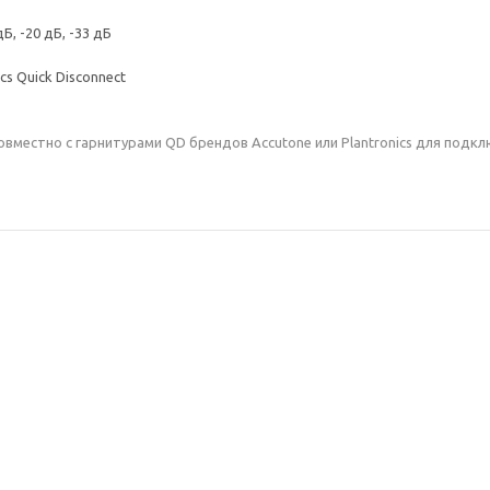
, -20 дБ, -33 дБ
s Quick Disconnect
вместно с гарнитурами QD брендов Accutone или Plantronics для подкл