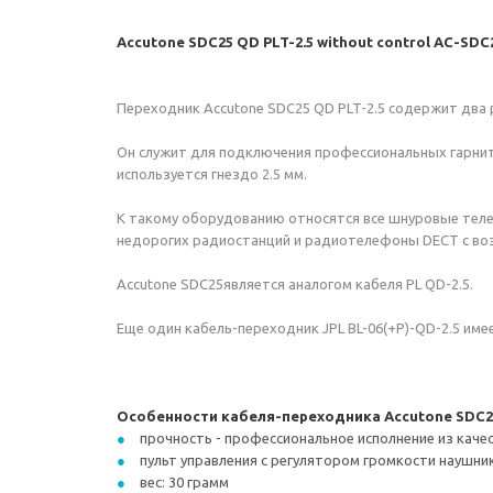
Accutone SDC25 QD PLT-2.5 without control AC-SD
Переходник Accutone SDC25 QD PLT-2.5 содержит два ра
Он служит для подключения профессиональных гарниту
используется гнездо 2.5 мм.
К такому оборудованию относятся все шнуровые телефо
недорогих радиостанций и радиотелефоны DECT с в
Accutone SDC25является аналогом кабеля PL QD-2.5.
Еще один кабель-переходник JPL BL-06(+P)-QD-2.5 име
Особенности кабеля-переходника Accutone SDC25
прочность - профессиональное исполнение из каче
пульт управления с регулятором громкости наушн
вес: 30 грамм