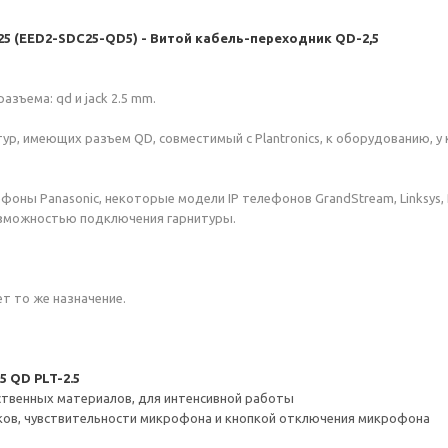
C25 (EED2-SDC25-QD5) - Витой кабель-переходник QD-2,5
зъема: qd и jack 2.5 mm.
р, имеющих разъем QD, совместимый с Plantronics, к оборудованию, у 
ны Panasonic, некоторые модели IP телефонов GrandStream, Linksys, 
озможностью подключения гарнитуры.
ет то же назначение.
 QD PLT-2.5
ственных материалов, для интенсивной работы
иков, чувствительности микрофона и кнопкой отключения микрофона