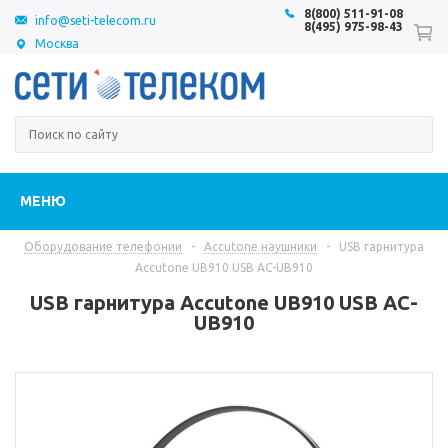
8(800) 511-91-08
info@seti-telecom.ru
8(495) 975-98-43
Москва
МЕНЮ
Оборудование телефонии
-
Accutone наушники
-
USB гарнитура
Accutone UB910 USB AC-UB910
USB гарнитура Accutone UB910 USB AC-
UB910