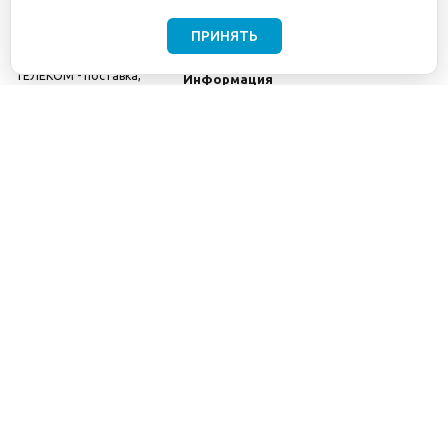
ПРИНЯТЬ
©2001-2026
СЕТИ
Компания
ТЕЛЕКОМ - поставка,
Информация
монтаж и обслуживание
Помощь
телекоммуникационного
оборудования.
Использование
информации с данного
сайта возможно только
с разрешения ООО
"СЕТИ ТЕЛЕКОМ".
Электронная
почта
info@seti-
telecom.ru
.
Политика
конфиденциальности
Договор публичной
оферты
8(800) 511-91-08
8(495) 975-98-43