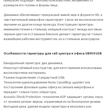
прекрасно подойдет любому пользователю, независимо от
размеров его головы и формы лица.
Динамики обеспечивают прекрасный живой звук в формате HD, а
чувствительный микрофон гарантирует такое же высококлассное
звучание на другом конце провода. Конструкция гарнитуры
минималистичная и стильная, изящный контраст между матовым
черным цветом и стальным блеском делают гарнитуру не только
важнейшим рабочим инструментом, но и стильным аксессуаром.
Особенности гарнитуры для call-центра и офиса UB910 USB
Бинауральная гарнитура: два динамика;
Износоустойчивый конструктив: для изготовления использованы
высокопрочные материалы;
Разъем подключения: стандартный USB;
Технология шумоподавления Noise Cancelling: удаляет все
посторонние фоновые шумы офиса из сигнала микрофона и
передает только голос оператора;
Acoustic Shock Protection: технология ASP защищает органы слуха
от громких резких звуков, ограничивая их на безопасном уровне;
Выгодная цена: данная модель гарнитуры в несколько раз