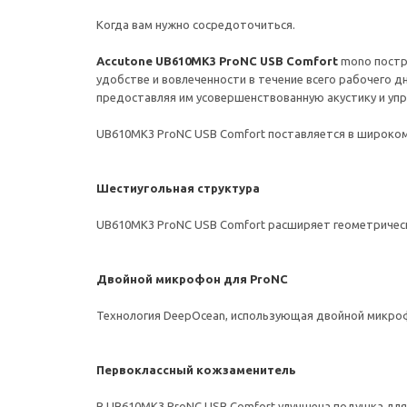
Когда вам нужно сосредоточиться.
Accutone UB610MK3 ProNC USB Comfort
mono постр
удобстве и вовлеченности в течение всего рабочего 
предоставляя им усовершенствованную акустику и уп
UB610MK3 ProNC USB Comfort поставляется в широком 
Шестиугольная структура
UB610MK3 ProNC USB Comfort расширяет геометричес
Двойной микрофон для ProNC
Технология DeepOcean, использующая двойной микрофо
Первоклассный кожзаменитель
В UB610MK3 ProNC USB Comfort улучшена подушка для 