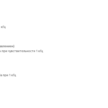
 кГц
авлением)
 при чувствительности 1 кГц
а при 1 кГц