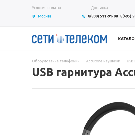
Условия оплаты
Доставка
Москва
8(800) 511-91-08
8(495) 
КАТАЛО
Оборудование телефонии
-
Accutone наушники
-
USB 
USB гарнитура Ac