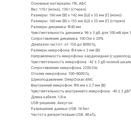
Основные материалы: ПК, АБС
Вес: 110 г (моно), 136 г (стерео)
Размеры: 160 мм (В) x 142 мм (Ш) x 55 мм (Г) (моно)
Размеры: 160 мм (В) x 155 мм (Ш) x 55 мм (Г) (стерео)
Размеры динамика: Φ40 мм
Чувствительность динамика: 96 ± 3 дБ для 100 мВ при 1
Сопротивление динамика: 100 Ом ± 20%
Диапазон частот: от 150 до 8000 Гц
Размеры микрофона: Φ4 мм x 2 мм (В)
Направленность микрофона: кардиоидная (с шумопод
Чувствительность микрофона: -42 ± 3 дБ полной шкалы
Сопротивление микрофона: 2200 Ом
Отклик микрофона: 100–8000 Гц
Шумоподавление: DeepOcean ANC
Внутренний микрофон: Φ6 мм x 2,7 мм (В)
Чувствительность внутреннего микрофона: -40 ± 3 дБП
Длина кабеля: 1,8 м
USB-решение: Аккутон
Разрешение данных USB: 16 бит
Частота дискретизации USB: 48 кГц