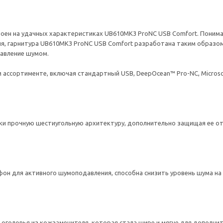
оен на удачных характеристиках UB610MK3 ProNC USB Comfort. Поним
дня, гарнитура UB610MK3 ProNC USB Comfort разработана таким образо
равление шумом.
ассортименте, включая стандартный USB, DeepOcean™ Pro-NC, Microsoft
ки прочную шестиугольную архитектуру, дополнительно защищая ее от
н для активного шумоподавления, способна снизить уровень шума на 
оголовья из кожзаменителя, которая стала шире и мягче для дополни