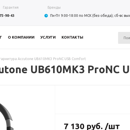
Гарантия
Бренды
975-98-43
Пн-Пт 9:00-18:00 по МСК (без обеда); сб-вс в
Г
О КОМПАНИИ
УСЛУГИ
КОНТАКТЫ
гарнитура Accutone UB610MK3 ProNC USB Comfort
cutone UB610MK3 ProNC U
7 130 руб. /шт