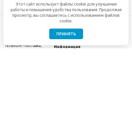
Этот сайт использует файлы cookie для улучшения
работы и повышения удобства пользования. Продолжая
просмотр, вы соглашаетесь с использованием файлов
cookie.
ПРИНЯТЬ
©2001-2026
СЕТИ
Компания
ТЕЛЕКОМ - поставка,
Информация
монтаж и обслуживание
Помощь
телекоммуникационного
оборудования.
Использование
информации с данного
сайта возможно только
с разрешения ООО
"СЕТИ ТЕЛЕКОМ".
Электронная
почта
info@seti-
telecom.ru
.
Политика
конфиденциальности
Договор публичной
оферты