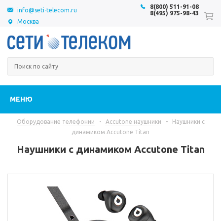
8(800) 511-91-08
info@seti-telecom.ru
8(495) 975-98-43
Москва
МЕНЮ
Оборудование телефонии
-
Accutone наушники
-
Наушники с
динамиком Accutone Titan
Наушники с динамиком Accutone Titan