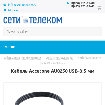
8(800) 511-91-08
info@seti-telecom.ru
8(495) 975-98-43
Москва
МЕНЮ
Оборудование телефонии
-
Accutone наушники
-
Кабель Accutone
AU8250 USB-3.5 мм
Кабель Accutone AU8250 USB-3.5 мм