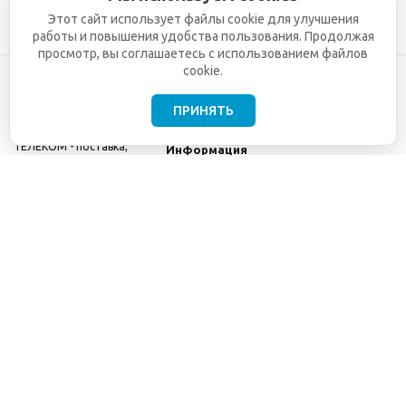
Этот сайт использует файлы cookie для улучшения
работы и повышения удобства пользования. Продолжая
просмотр, вы соглашаетесь с использованием файлов
cookie.
ПРИНЯТЬ
©2001-2026
СЕТИ
Компания
ТЕЛЕКОМ - поставка,
Информация
монтаж и обслуживание
Помощь
телекоммуникационного
оборудования.
Использование
информации с данного
сайта возможно только
с разрешения ООО
"СЕТИ ТЕЛЕКОМ".
Электронная
почта
info@seti-
telecom.ru
.
Политика
конфиденциальности
Договор публичной
оферты