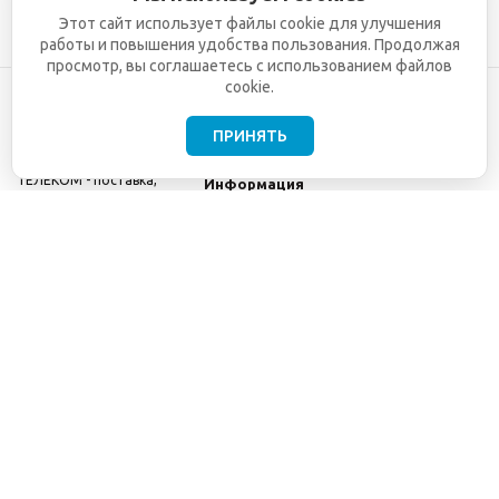
Этот сайт использует файлы cookie для улучшения
работы и повышения удобства пользования. Продолжая
просмотр, вы соглашаетесь с использованием файлов
cookie.
ПРИНЯТЬ
©2001-2026
СЕТИ
Компания
ТЕЛЕКОМ - поставка,
Информация
монтаж и обслуживание
Помощь
телекоммуникационного
оборудования.
Использование
информации с данного
сайта возможно только
с разрешения ООО
"СЕТИ ТЕЛЕКОМ".
Электронная
почта
info@seti-
telecom.ru
.
Политика
конфиденциальности
Договор публичной
оферты