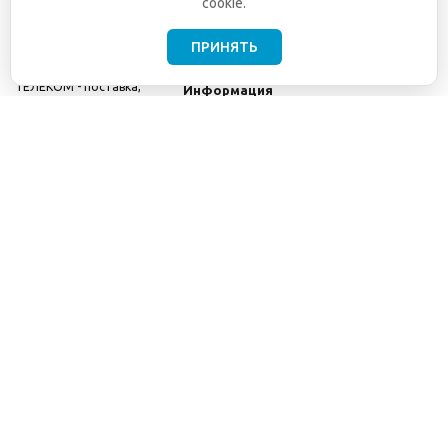
cookie.
ПРИНЯТЬ
©2001-2026
СЕТИ
Компания
ТЕЛЕКОМ - поставка,
Информация
монтаж и обслуживание
Помощь
телекоммуникационного
оборудования.
Использование
информации с данного
сайта возможно только
с разрешения ООО
"СЕТИ ТЕЛЕКОМ".
Электронная
почта
info@seti-
telecom.ru
.
Политика
конфиденциальности
Договор публичной
оферты
8(800) 511-91-08