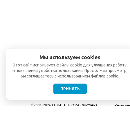
Мы используем cookies
Этот сайт использует файлы cookie для улучшения работы
и повышения удобства пользования. Продолжая просмотр,
вы соглашаетесь с использованием файлов cookie.
ПРИНЯТЬ
©2001-2026
СЕТИ ТЕЛЕКОМ - поставка,
Компан
монтаж и обслуживание
О компа
телекоммуникационного оборудования.
Новости
Использование информации с данного сайта
возможно только с разрешения ООО "СЕТИ