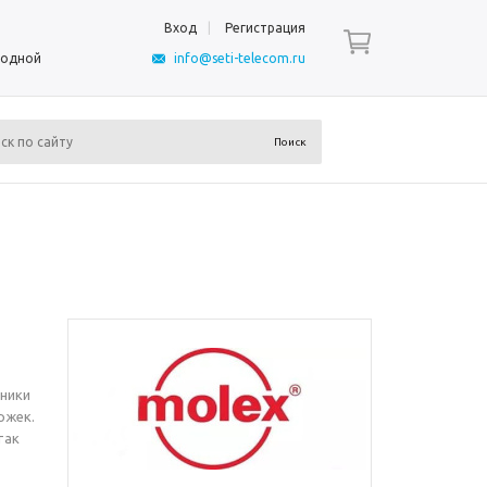
Вход
Регистрация
ыходной
info@seti-telecom.ru
ники
ржек.
так