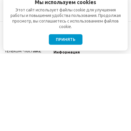
Мы используем cookies
Этот сайт использует файлы cookie для улучшения
работы и повышения удобства пользования. Продолжая
просмотр, вы соглашаетесь с использованием файлов
cookie.
ПРИНЯТЬ
©2001-2026
СЕТИ
Компания
ТЕЛЕКОМ - поставка,
Информация
монтаж и обслуживание
Помощь
телекоммуникационного
оборудования.
Использование
информации с данного
сайта возможно только
с разрешения ООО
"СЕТИ ТЕЛЕКОМ".
Электронная
почта
info@seti-
telecom.ru
.
Политика
конфиденциальности
Договор публичной
оферты