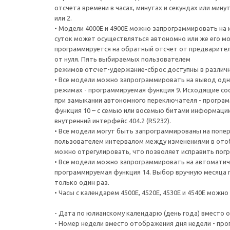
отсчета времени в часах, минутах и секундах или мину
или 2.
• Модели 4000E и 4900E можно запрограммировать на 
суток может осуществляться автономно или же его мо
программируется на обратный отсчет от предварительн
от нуля. Пять выбираемых пользователем
режимов отсчет-удержание-сброс доступны в различн
• Все модели можно запрограммировать на вывод одн
режимах - программируемая функция 9. Исходящие сообщ
при замыкании автономного переключателя - программ
функция 10 – с семью или восемью битами информации
внутренний интерфейс 404.2 (RS232).
• Все модели могут быть запрограммированы на попе
пользователем интервалом между изменениями в отоб
можно отрегулировать, что позволяет исправить пог
• Все модели можно запрограммировать на автоматиче
программируемая функция 14. Выбор вручную месяца пе
только один раз.
• Часы с календарем 4500E, 4520E, 4530E и 4540E мо
- Дата по юлианскому календарю (день года) вместо 
- Номер недели вместо отображения дня недели - про