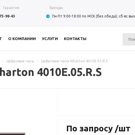
Гарантия
Бренды
975-98-43
Пн-Пт 9:00-18:00 по МСК (без обеда); сб-вс в
Г
О КОМПАНИИ
УСЛУГИ
КОНТАКТЫ
-
Цифровые часы
-
Цифровые часы Wharton 4010E.05.R.S
rton 4010E.05.R.S
По запросу /шт