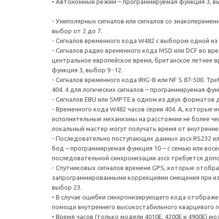
• Автономный режим – программируемая функция 3, вы
- Униполярных сигналов или сигналов со знакоперемен
выбор от 2 до 7.
- Сигналов временного кода W482 с выбором одной из
- Сигналов радио временного кода MSD или DCF во вр
центральное европейское время, британское летнее вр
функция 3, выбор 9 -12.
- Сигналов временного кода IRIG-B или NF S 87-500. 
404. 4 для логических сигналов – программируемая функ
- Сигналов EBU или SMPTE в одном из двух форматов д
- Временного кода W482 часов серии 404. А, которые 
исполнительные механизмы на расстоянии не более чем
локальный мастер могут получать время от внутренне
- Последовательно поступающих данных ascii RS232 ил
бод – программируемая функция 10 – с семью или вос
последовательной синхронизации ascii требуется допол
- Спутниковых сигналов времени GPS, которые отобра
запрограммированными коррекциями смещения при изм
выбор 23.
• В случае ошибки синхронизирующего кода отображен
помощи внутреннего высокостабильного кварцевого ге
• Время часов (только модели 4010E, 4200E и 4900E) 