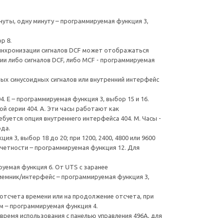
инуты, одну минуту – программируемая функция 3,
р 8.
синхронизации сигналов DCF может отображаться
ии либо сигналов DCF, либо MCF - программируемая
нных синусоидных сигналов или внутренний интерфейс
. Е – программируемая функция 3, выбор 15 и 16.
ой серии 404. А. Эти часы работают как
буется опция внутреннего интерфейса 404. М. Часы -
ода.
 3, выбор 18 до 20; при 1200, 2400, 4800 или 9600
 четности – программируемая функция 12. Для
уемая функция 6. От UTS с заранее
иемник/интерфейс – программируемая функция 3,
отсчета времени или на продолжение отсчета, при
м – программируемая функция 4.
 время использования с панелью управления 496А, для