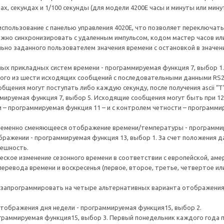
тах, секундах и 1/100 секунды (для модели 4200E часы и минуты или мин
использование с панелью управления 4020E, что позволяет переключать
жно синхронизировать с удаленным импульсом, кодом мастер часов ил
о заданного пользователем значения времени с остановкой в значении 
ых прикладных систем времени - программируемая функция 7, выбор 1
ого из шести исходящих сообщений с последовательными данными RS23
ения могут поступать либо каждую секунду, после получения ascii “T” 
ируемая функция 7, выбор 5. Исходящие сообщения могут быть при 1200
 – программируемая функция 11 – и с контролем четности – программ
ременно сменяющееся отображение времени/температуры - программиру
ражении - программируемая функция 13, выбор 1. За счет положения 
решность.
ское изменение сезонного времени в соответствии с европейской, аме
ревода времени и воскресенья (первое, второе, третье, четвертое или
жно запрограммировать на четыре альтернативных варианта отображени
отображения дня недели - программируемая функция15, выбор 2.
граммируемая функция15, выбор 3. Первый понедельник каждого года п