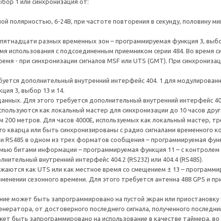
бор 1 или синхронизация от:
ной полярностью, 6-24В, при частоте повторения в секунду, половину м
 пятнадцати разных временных зон – программируемая функция 3, выбо
емя использования с подсоединенным приемником серии 484. Во время 
емя - при синхронизации сигналов MSF или UTS (GMT). При синхронизац
Требуется дополнительный внутренний интерфейс 404. 1 для модулирова
ция 3, выбор 13 и 14.
анных. Для этого требуется дополнительный внутренний интерфейс 404
используются как локальный мастер для синхронизации до 10 часов друг
 200 метров. Для часов 4000E, используемых как локальный мастер, тре
го кварца или быть синхронизированы с радио сигналами временного к
и RS485 в одном из трех форматов сообщения – программируемая функция
емью битами информации – программируемая функция 11 – с контролем
нительный внутренний интерфейс 404.2 (RS232) или 404.4 (RS485).
жаются как UTS или как местное время со смещением ± 13 – программир
енении сезонного времени. Для этого требуется антенна 488 GPS и пр
ие может быть запрограммировано на пустой экран или приостановку 
нератора, от достоверного последнего сигнала, полученного последни
может быть запрограммировано на использование в качестве таймера, во