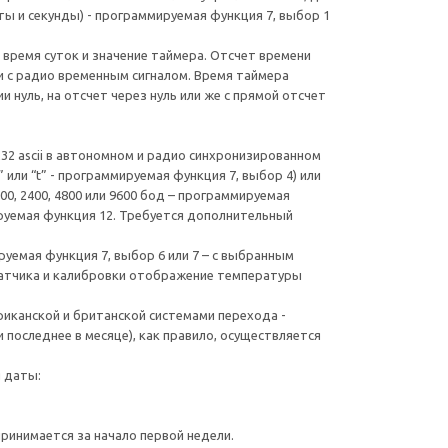
уты и секунды) - программируемая функция 7, выбор 1
 время суток и значение таймера. Отсчет времени
и с радио временным сигналом. Время таймера
нуль, на отсчет через нуль или же с прямой отсчет
.
2 ascii в автономном и радио синхронизированном
или “t” - программируемая функция 7, выбор 4) или
, 2400, 4800 или 9600 бод – программируемая
ируемая функция 12. Требуется дополнительный
емая функция 7, выбор 6 или 7 – с выбранным
датчика и калибровки отображение температуры
риканской и британской системами перехода -
 последнее в месяце), как правило, осуществляется
я даты:
ринимается за начало первой недели.