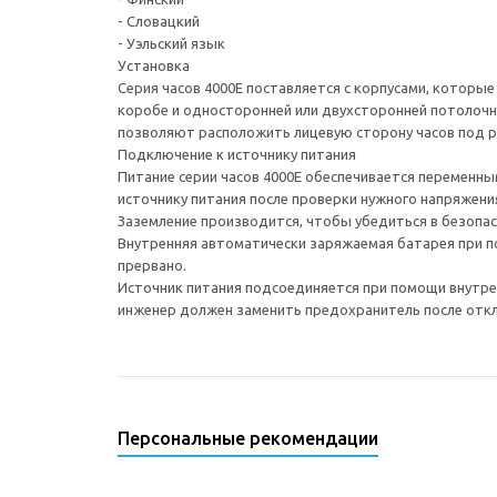
- Словацкий
- Уэльский язык
Установка
Серия часов 4000E поставляется с корпусами, которые
коробе и односторонней или двухсторонней потолочн
позволяют расположить лицевую сторону часов под р
Подключение к источнику питания
Питание серии часов 4000E обеспечивается переменны
источнику питания после проверки нужного напряжения
Заземление производится, чтобы убедиться в безопа
Внутренняя автоматически заряжаемая батарея при п
прервано.
Источник питания подсоединяется при помощи внутрен
инженер должен заменить предохранитель после откл
Персональные рекомендации