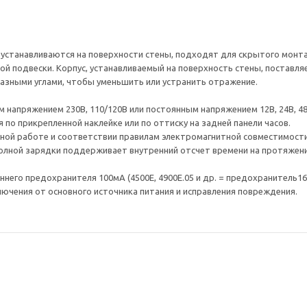
 устанавливаются на поверхности стены, подходят для скрытого монта
ой подвески. Корпус, устанавливаемый на поверхность стены, поставл
азными углами, чтобы уменьшить или устранить отражение.
м напряжением 230В, 110/120В или постоянным напряжением 12В, 24В, 
 по прикрепленной наклейке или по оттиску на задней панели часов.
сной работе и соответствии правилам электромагнитной совместимост
олной зарядки поддерживает внутренний отсчет времени на протяжение
него предохранителя 100мА (4500E, 4900E.05 и др. = предохранитель16
ючения от основного источника питания и исправления повреждения.