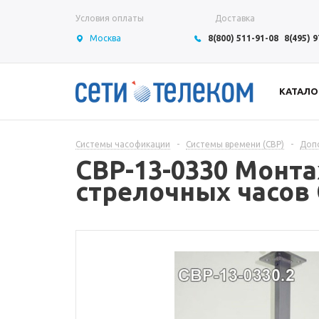
Условия оплаты
Доставка
Москва
8(800) 511-91-08
8(495) 
КАТАЛО
Системы часофикации
-
Системы времени (СВР)
-
Доп
СВР-13-0330 Монт
стрелочных часов 