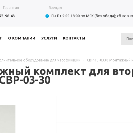
Гарантия
Бренды
975-98-43
Пн-Пт 9:00-18:00 по МСК (без обеда); сб-вс в
Г
О КОМПАНИИ
УСЛУГИ
КОНТАКТЫ
олнительное оборудование для часофикации
-
СВР-13-0330 Монтажный к
ажный комплект для вт
СВР-03-30