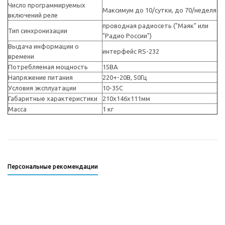
Число программируемых
Максимум до 10/cутки, до 70/неделя
включений реле
проводная радиосеть ("Маяк" или
Тип синхронизации
"Радио России")
Выдача информации о
интерфейс RS-232
времени
Потребляемая мощность
15ВА
Напряжение питания
220+-20В, 50Гц
Условия эксплуатации
10-35С
Габаритные характеристики
210х146х111мм
Масса
1 кг
Персональные рекомендации