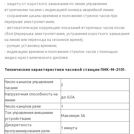
- защиту от короткого замыкания по линии управления
вторичными часами с индикацией номера аварийной линии;
- сохранение шкалы времени и положения стрелок часов при
перерыве электропитания;
- автоматическую коррекцию показаний вторичных часов после
сбоя (перерыва электропитания, устранения короткого замыкания
на линии или перехода на сезонное время);
- ручную установку времени;
- индикацию времени и положения стрелок часов с помощью
жидко-кристаллического дисплея.
Технические характеристики часовой станции ПИК-М-2101:
Число каналов управления
2
часами
Нагрузочная способность на
до 0,5А
линии
Число каналов реле
1
Ток управления внешними
Максимум 3А
устройствами
Дискретность
1 минута
программирования реле