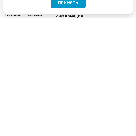
ПРИНЯТЬ
©2001-2026
СЕТИ
Компания
ТЕЛЕКОМ - поставка,
Информация
монтаж и обслуживание
Помощь
телекоммуникационного
оборудования.
Использование
информации с данного
сайта возможно только
с разрешения ООО
"СЕТИ ТЕЛЕКОМ".
Электронная
почта
info@seti-
telecom.ru
.
Политика
конфиденциальности
Договор публичной
оферты
8(800) 511-91-08
8(495) 975-98-43
info@seti-telecom.ru