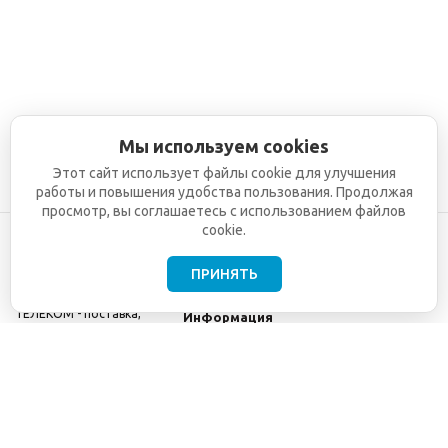
Мы используем cookies
Этот сайт использует файлы cookie для улучшения
работы и повышения удобства пользования. Продолжая
просмотр, вы соглашаетесь с использованием файлов
cookie.
ПРИНЯТЬ
©2001-2026
СЕТИ
Компания
ТЕЛЕКОМ - поставка,
Информация
монтаж и обслуживание
Помощь
телекоммуникационного
оборудования.
Использование
информации с данного
сайта возможно только
с разрешения ООО