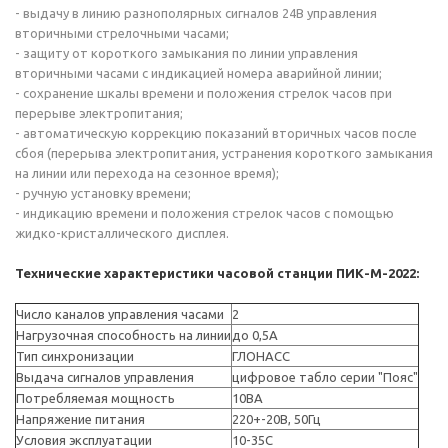
- выдачу в линию разнополярных сигналов 24В управления
вторичными стрелочными часами;
- защиту от короткого замыкания по линии управления
вторичными часами с индикацией номера аварийной линии;
- сохранение шкалы времени и положения стрелок часов при
перерыве электропитания;
- автоматическую коррекцию показаний вторичных часов после
сбоя (перерыва электропитания, устранения короткого замыкания
на линии или перехода на сезонное время);
- ручную установку времени;
- индикацию времени и положения стрелок часов с помощью
жидко-кристаллического дисплея.
Технические характеристики часовой станции ПИК-М-2022:
Число каналов управления часами
2
Нагрузочная способность на линии
до 0,5А
Тип синхронизации
ГЛОНАСС
Выдача сигналов управления
цифровое табло серии "Пояс"
Потребляемая мощность
10ВА
Напряжение питания
220+-20В, 50Гц
Условия эксплуатации
10-35С