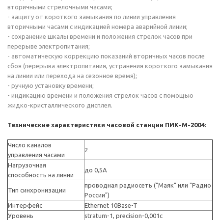
вторичными стрелочными часами;
- защиту от короткого замыкания по линии управления
вторичными часами с индикацией номера аварийной линии;
- сохранение шкалы времени и положения стрелок часов при
перерыве электропитания;
- автоматическую коррекцию показаний вторичных часов после
сбоя (перерыва электропитания, устранения короткого замыкания
на линии или перехода на сезонное время);
- ручную установку времени;
- индикацию времени и положения стрелок часов с помощью
жидко-кристаллического дисплея.
Технические характеристики часовой станции ПИК-М-2004:
Число каналов
2
управления часами
Нагрузочная
до 0,5А
способность на линии
проводная радиосеть ("Маяк" или "Радио
Тип синхронизации
России")
Интерфейс
Ethernet 10Base-T
Уровень
stratum-1, precision-0,001c