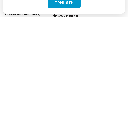
ПРИНЯТЬ
©2001-2026
СЕТИ
Компания
ТЕЛЕКОМ - поставка,
Информация
монтаж и обслуживание
Помощь
телекоммуникационного
оборудования.
Использование
информации с данного
сайта возможно только
с разрешения ООО
"СЕТИ ТЕЛЕКОМ".
Электронная
почта
info@seti-
telecom.ru
.
Политика
конфиденциальности
Договор публичной
оферты
8(800) 511-91-08
8(495) 975-98-43
info@seti-telecom.ru