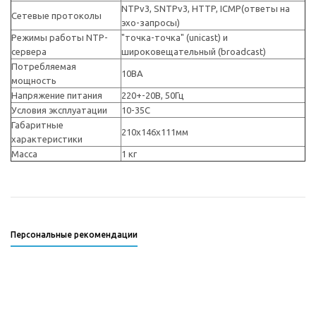
NTPv3, SNTPv3, HTTP, ICMP(ответы на
Сетевые протоколы
эхо-запросы)
Режимы работы NTP-
"точка-точка" (unicast) и
сервера
широковещательный (broadcast)
Потребляемая
10ВА
мощность
Напряжение питания
220+-20В, 50Гц
Условия эксплуатации
10-35С
Габаритные
210х146х111мм
характеристики
Масса
1 кг
Персональные рекомендации