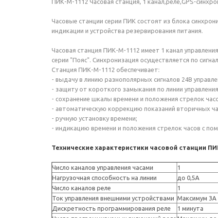
ПИК-М-1112 Часовая станция, 1 канал,реле,GPS-синхро
Часовые станции серии ПИК состоят из блока синхрон
индикации и устройства резервирования питания.
Часовая станция ПИК-М-1112 имеет 1 канал управлени
серии "Пояс". Синхронизация осуществляется по сигна
Станция ПИК-М-1112 обеспечивает:
- выдачу в линию разнополярных сигналов 24В управл
- защиту от короткого замыкания по линии управлени
- сохранение шкалы времени и положения стрелок час
- автоматическую коррекцию показаний вторичных час
- ручную установку времени;
- индикацию времени и положения стрелок часов с п
Технические характеристики часовой станции ПИ
Число каналов управления часами
1
Нагрузочная способность на линии
до 0,5А
Число каналов реле
1
Ток управления внешними устройствами
Максимум 3А
Дискретность программирования реле
1 минута