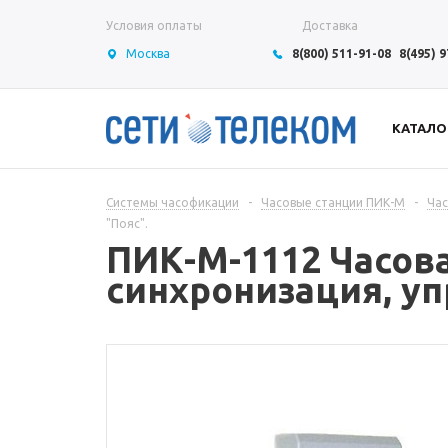
Условия оплаты
Доставка
Москва
8(800) 511-91-08
8(495) 
КАТАЛО
Системы часофикации
-
Часовые станции ПИК-М
-
Час
"Пояс".
ПИК-М-1112 Часовая
синхронизация, уп