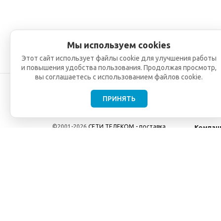
Мы используем cookies
Этот сайт использует файлы cookie для улучшения работы
и повышения удобства пользования. Продолжая просмотр,
вы соглашаетесь с использованием файлов cookie.
ПРИНЯТЬ
©2001-2026
СЕТИ ТЕЛЕКОМ - поставка,
Компан
монтаж и обслуживание
О компа
телекоммуникационного оборудования.
Новости
Использование информации с данного сайта
возможно только с разрешения ООО "СЕТИ
ТЕЛЕКОМ".
Электронная почта
info@seti-telecom.ru
.
Политика конфиденциальности
Договор публичной оферты