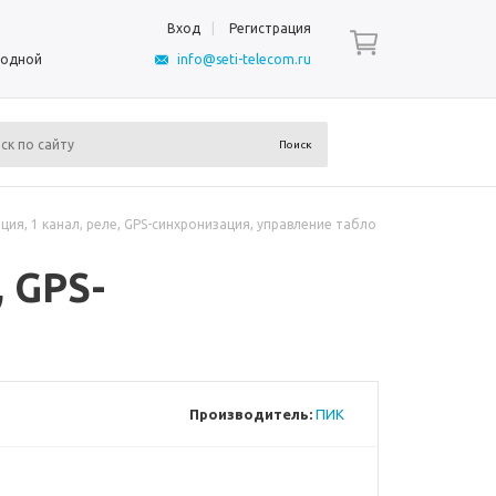
Вход
Регистрация
ыходной
info@seti-telecom.ru
ия, 1 канал, реле, GPS-синхронизация, управление табло
, GPS-
Производитель:
ПИК