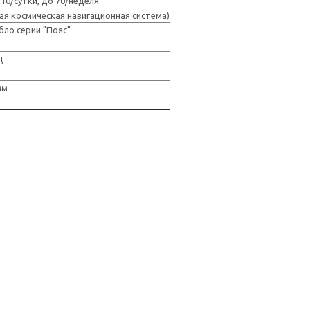
10/cутки, до 70/неделя
ая космическая навигационная система)
ло серии "Пояс"
ц
мм