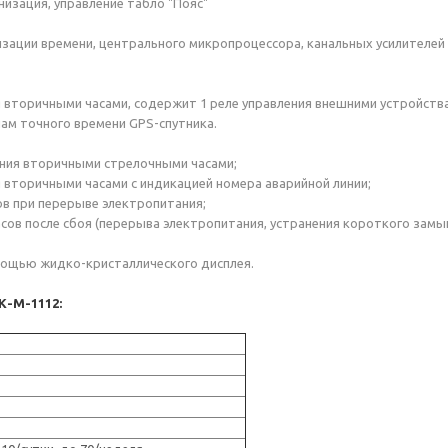
низация, управление табло "Пояс"
изации времени, центрального микропроцессора, канальных усилителей 
я вторичными часами, содержит 1 реле управления внешними устройст
лам точного времени GPS-спутника.
ения вторичными стрелочными часами;
я вторичными часами с индикацией номера аварийной линии;
ов при перерыве электропитания;
ов после сбоя (перерыва электропитания, устранения короткого замыка
омощью жидко-кристаллического дисплея.
К-М-1112: