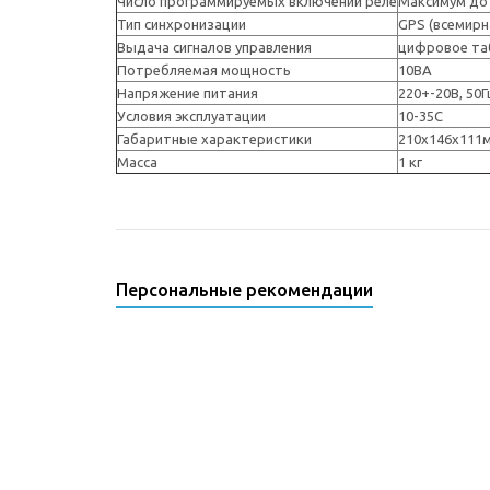
Число программируемых включений реле
Максимум до 
Тип синхронизации
GPS (всемирн
Выдача сигналов управления
цифровое таб
Потребляемая мощность
10ВА
Напряжение питания
220+-20В, 50Г
Условия эксплуатации
10-35С
Габаритные характеристики
210х146х111
Масса
1 кг
Персональные рекомендации