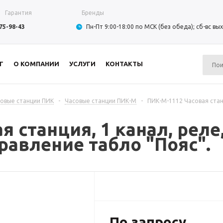
Гарантия
Бренды
975-98-43
Пн-Пт 9:00-18:00 по МСК (без обеда); сб-вс в
Г
О КОМПАНИИ
УСЛУГИ
КОНТАКТЫ
овые станции ПИК
-
Часовые станции ПИК-М
-
ПИК-М-1112 Часовая станц
 станция, 1 канал, реле
равление табло "Пояс".
По запросу