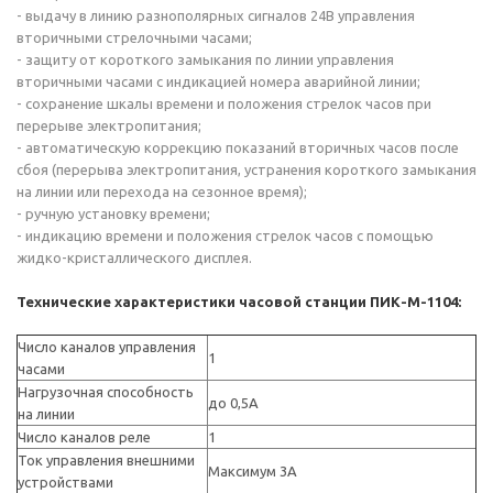
- выдачу в линию разнополярных сигналов 24В управления
вторичными стрелочными часами;
- защиту от короткого замыкания по линии управления
вторичными часами с индикацией номера аварийной линии;
- сохранение шкалы времени и положения стрелок часов при
перерыве электропитания;
- автоматическую коррекцию показаний вторичных часов после
сбоя (перерыва электропитания, устранения короткого замыкания
на линии или перехода на сезонное время);
- ручную установку времени;
- индикацию времени и положения стрелок часов с помощью
жидко-кристаллического дисплея.
Технические характеристики часовой станции ПИК-М-1104:
Число каналов управления
1
часами
Нагрузочная способность
до 0,5А
на линии
Число каналов реле
1
Ток управления внешними
Максимум 3А
устройствами