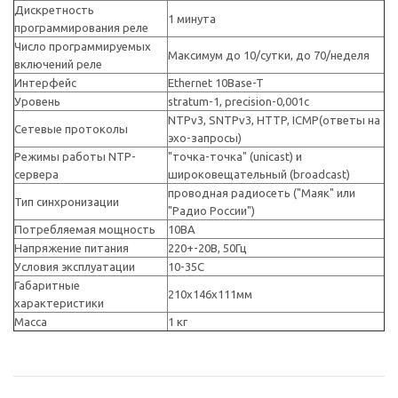
Дискретность
1 минута
программирования реле
Число программируемых
Максимум до 10/cутки, до 70/неделя
включений реле
Интерфейс
Ethernet 10Base-T
Уровень
stratum-1, precision-0,001c
NTPv3, SNTPv3, HTTP, ICMP(ответы на
Сетевые протоколы
эхо-запросы)
Режимы работы NTP-
"точка-точка" (unicast) и
сервера
широковещательный (broadcast)
проводная радиосеть ("Маяк" или
Тип синхронизации
"Радио России")
Потребляемая мощность
10ВА
Напряжение питания
220+-20В, 50Гц
Условия эксплуатации
10-35С
Габаритные
210х146х111мм
характеристики
Масса
1 кг