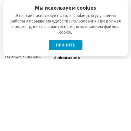
Мы используем cookies
Этот сайт использует файлы cookie для улучшения
работы и повышения удобства пользования. Продолжая
просмотр, вы соглашаетесь с использованием файлов
cookie.
ПРИНЯТЬ
©2001-2026
СЕТИ
Компания
ТЕЛЕКОМ - поставка,
Информация
монтаж и обслуживание
Помощь
телекоммуникационного
оборудования.
Использование
информации с данного
сайта возможно только
с разрешения ООО
"СЕТИ ТЕЛЕКОМ".
Электронная
почта
info@seti-
telecom.ru
.
Политика
конфиденциальности
Договор публичной