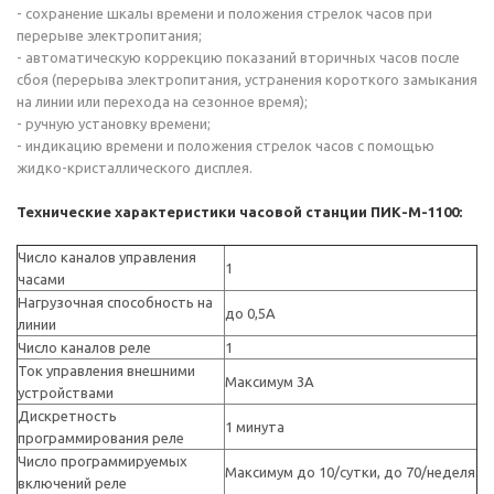
- сохранение шкалы времени и положения стрелок часов при
перерыве электропитания;
- автоматическую коррекцию показаний вторичных часов после
сбоя (перерыва электропитания, устранения короткого замыкания
на линии или перехода на сезонное время);
- ручную установку времени;
- индикацию времени и положения стрелок часов с помощью
жидко-кристаллического дисплея.
Технические характеристики часовой станции ПИК-М-1100:
Число каналов управления
1
часами
Нагрузочная способность на
до 0,5А
линии
Число каналов реле
1
Ток управления внешними
Максимум 3А
устройствами
Дискретность
1 минута
программирования реле
Число программируемых
Максимум до 10/cутки, до 70/неделя
включений реле