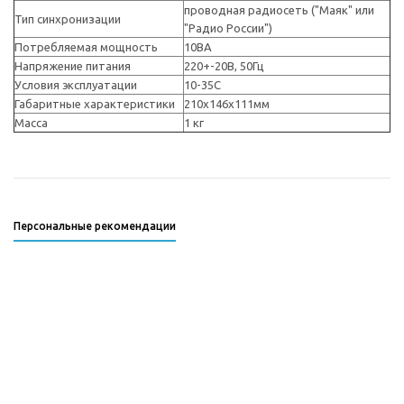
проводная радиосеть ("Маяк" или
Тип синхронизации
"Радио России")
Потребляемая мощность
10ВА
Напряжение питания
220+-20В, 50Гц
Условия эксплуатации
10-35С
Габаритные характеристики
210х146х111мм
Масса
1 кг
Персональные рекомендации