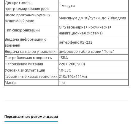
Дискретность
1 минута
программирования реле
Число программируемых
Максимум до 10/cутки, до 70/неделя
включений реле
GPS (всемирная космическая
Тип синхронизации
навигационная система)
Выдача информации о
интерфейс RS-232
времени
Выдача сигналов управления
цифровое табло серии "Пояс"
Потребляемая мощность
15ВА
Напряжение питания
220+-20В, 50Гц
Условия эксплуатации
10-35С
Габаритные характеристики
210х146х111мм
Масса
1 кг
Персональные рекомендации