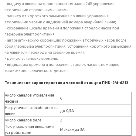
- выдачу в линию разнополярных сигналов 24В управления
вторичными стрелочными часами;
- защиту от короткого замыкания по линии управления
вторичными часами с индикацией номера аварийной линии;
- сохранение шкалы времени и положения стрелок часов при
перерыве электропитания;
- автоматическую коррекцию показаний вторичных часов после
сбоя (перерыва электропитания, устранения короткого замыкания
на линии или перехода на сезонное время);
- ручную установку времени;
- индикацию времени и положения стрелок часов с помощью
жидко-кристаллического дисплея.
Технические характеристики часовой станции ПИК-2М-6213:
Число каналов управления
6
часами
Нагрузочная способность на
до 0,5А
линии
Число каналов реле
2
Ток управления внешними
Максимум 3А
устройствами