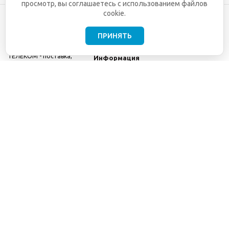
просмотр, вы соглашаетесь с использованием файлов
cookie.
ПРИНЯТЬ
©2001-2026
СЕТИ
Компания
ТЕЛЕКОМ - поставка,
Информация
монтаж и обслуживание
Помощь
телекоммуникационного
оборудования.
Использование
информации с данного
сайта возможно только
с разрешения ООО
"СЕТИ ТЕЛЕКОМ".
Электронная
почта
info@seti-
telecom.ru
.
Политика
конфиденциальности
Договор публичной
оферты