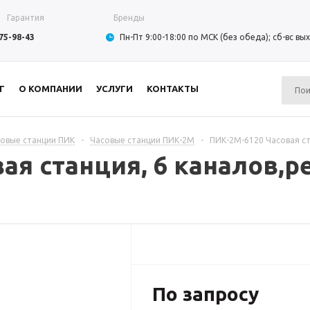
Гарантия
Бренды
975-98-43
Пн-Пт 9:00-18:00 по МСК (без обеда); сб-вс в
Г
О КОМПАНИИ
УСЛУГИ
КОНТАКТЫ
овые станции ПИК
-
Часовые станции ПИК-2М
-
ПИК-2М-6120 Часовая ст
ая станция, 6 каналов,
По запросу