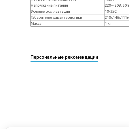
Напряжение питания
220+-20В, 50Г
Условия эксплуатации
10-35С
Габаритные характеристики
210х146х111
Масса
1 кг
Персональные рекомендации