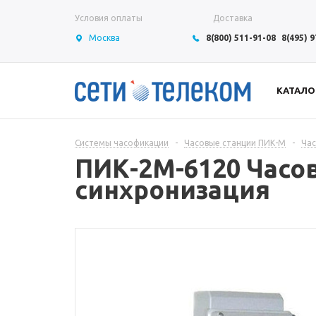
Условия оплаты
Доставка
Москва
8(800) 511-91-08
8(495) 
КАТАЛО
Системы часофикации
-
Часовые станции ПИК-М
-
Час
ПИК-2М-6120 Часов
синхронизация