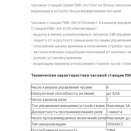
Часовые станции серии ПИК состоят из блока синхрон
индикации и устройства резервирования питания.
Часовая станция ПИК-2М-6120 имеет 6 каналов управл
Станция ПИК-2М-6120 обеспечивает:
- выдачу в линию разнополярных сигналов 24В управл
- защиту от короткого замыкания по линии управлени
- сохранение шкалы времени и положения стрелок час
- автоматическую коррекцию показаний вторичных час
- ручную установку времени;
- индикацию времени и положения стрелок часов с п
Технические характеристики часовой станции ПИ
Число каналов управления часами
6
Нагрузочная способность на линии
до 0,5А
Число каналов реле
1
Ток управления внешними устройствами
Максимум 3А
Дискретность программирования реле
1 минута
Число программируемых включений реле
Максимум до 
Тип синхронизации
ГЛОНАСС
Потребляемая мощность
10ВА