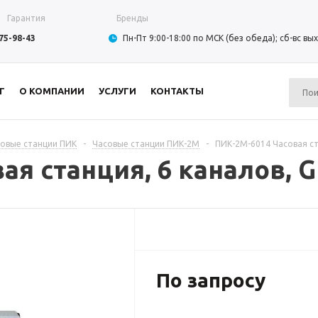
Гарантия
Бренды
975-98-43
Пн-Пт 9:00-18:00 по МСК (без обеда); сб-вс в
Г
О КОМПАНИИ
УСЛУГИ
КОНТАКТЫ
овые станции ПИК
-
Часовые станции ПИК-2М
-
ПИК-2М-6014 Часовая ст
ая станция, 6 каналов, 
По запросу