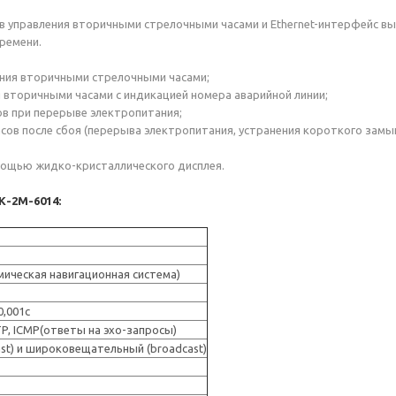
в управления вторичными стрелочными часами и Ethernet-интерфейс вы
ремени.
ения вторичными стрелочными часами;
я вторичными часами с индикацией номера аварийной линии;
ов при перерыве электропитания;
ов после сбоя (перерыва электропитания, устранения короткого замыка
омощью жидко-кристаллического дисплея.
К-2М-6014:
мическая навигационная система)
0,001c
P, ICMP(ответы на эхо-запросы)
ast) и широковещательный (broadcast)