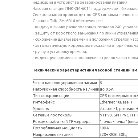
индикации и устройства резервирования питания.
Часовая станция ПИК-2М-6014 поддерживает 6 канало
Синхронизация происходит по GPS сигналам точного в
Станция ПИК-2М-6014 обеспечивает:
- выдачу в линию разнополярных сигналов 24В управл
- защиту от короткого замыкания по линии управлени
- сохранение шкалы времени и положения стрелок час
- автоматическую коррекцию показаний вторичных час
- ручную установку времени;
- индикацию времени и положения стрелок часов с п
Технические характеристики часовой станции ПИ
Число каналов управления часами
6
Нагрузочная способность на линии
до 0,5А
Тип синхронизации
GPS (всемирная кос
Интерфейс
Ethernet 10Base-T
Уровень
stratum-1, precision-
Сетевые протоколы
NTPv3, SNTPv3, HTT
Режимы работы NTP-сервера
"точка-точка" (unic
Потребляемая мощность
10ВА
Напряжение питания
220+-20В, 50Гц