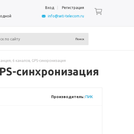
Вход
Регистрация
ыходной
info@seti-telecom.ru
анция, 6 каналов, GPS-синхронизация
GPS-синхронизация
Производитель:
ПИК