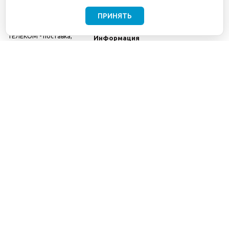
ПРИНЯТЬ
©2001-2026
СЕТИ
Компания
ТЕЛЕКОМ - поставка,
Информация
монтаж и обслуживание
Помощь
телекоммуникационного
оборудования.
Использование
информации с данного
сайта возможно только
с разрешения ООО
"СЕТИ ТЕЛЕКОМ".
Электронная
почта
info@seti-
telecom.ru
.
Политика
конфиденциальности
Договор публичной
оферты
8(800) 511-91-08
8(495) 975-98-43