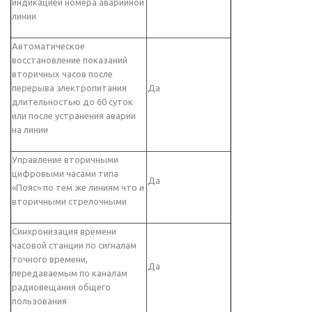
индикацией номера аварийной
линии
Автоматическое
восстановление показаний
вторичных часов после
перерыва электропитания
Да
длительностью до 60 суток
или после устранения аварии
на линии
Управление вторичными
цифровыми часами типа
Да
«Пояс» по тем же линиям что и
вторичными стрелочными
Синхронизация времени
часовой станции по сигналам
точного времени,
Да
передаваемым по каналам
радиовещания общего
пользования