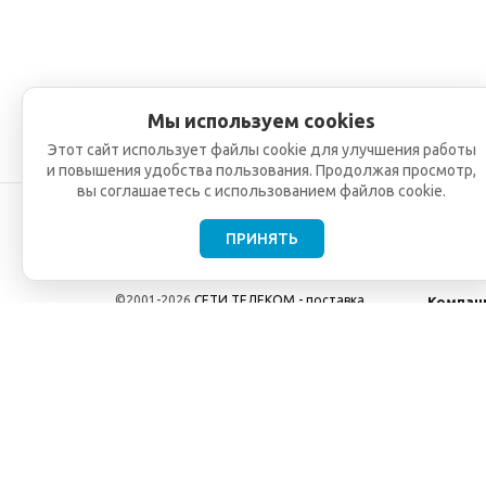
Мы используем cookies
Этот сайт использует файлы cookie для улучшения работы
и повышения удобства пользования. Продолжая просмотр,
вы соглашаетесь с использованием файлов cookie.
ПРИНЯТЬ
©2001-2026
СЕТИ ТЕЛЕКОМ - поставка,
Компан
монтаж и обслуживание
О компа
телекоммуникационного оборудования.
Новости
Использование информации с данного сайта
возможно только с разрешения ООО "СЕТИ
ТЕЛЕКОМ".
Электронная почта
info@seti-telecom.ru
.
Политика конфиденциальности
Договор публичной оферты