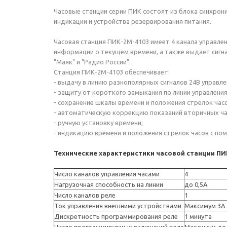
Часовые станции серии ПИК состоят из блока синхрон
индикации и устройства резервирования питания.
Часовая станция ПИК-2М-4103 имеет 4 канала управл
информации о текущем времени, а также выдает сигн
"Маяк" и "Радио России".
Станция ПИК-2М-4103 обеспечивает:
- выдачу в линию разнополярных сигналов 24В управл
- защиту от короткого замыкания по линии управлени
- сохранение шкалы времени и положения стрелок час
- автоматическую коррекцию показаний вторичных час
- ручную установку времени;
- индикацию времени и положения стрелок часов с п
Технические характеристики часовой станции ПИ
Число каналов управления часами
4
Нагрузочная способность на линии
до 0,5А
Число каналов реле
1
Ток управления внешними устройствами
Максимум 3А
Дискретность программирования реле
1 минута