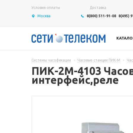
Условия оплаты
Доставка
Москва
8(800) 511-91-08
8(495) 
КАТАЛО
Системы часофикации
-
Часовые станции ПИК-М
-
Час
ПИК-2М-4103 Часов
интерфейс,реле