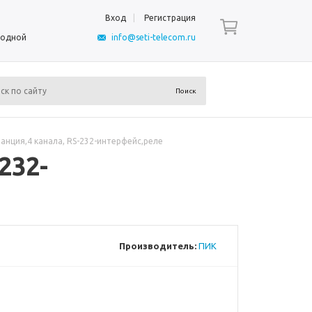
Вход
Регистрация
ыходной
info@seti-telecom.ru
анция,4 канала, RS-232-интерфейс,реле
232-
Производитель:
ПИК