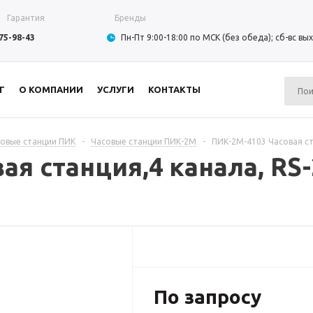
Гарантия
Бренды
975-98-43
Пн-Пт 9:00-18:00 по МСК (без обеда); сб-вс в
Г
О КОМПАНИИ
УСЛУГИ
КОНТАКТЫ
овые станции ПИК
-
Часовые станции ПИК-2М
-
ПИК-2М-4103 Часовая ст
ая станция,4 канала, RS-
По запросу