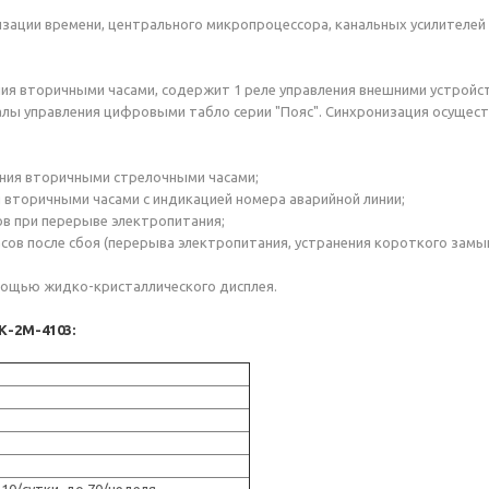
изации времени, центрального микропроцессора, канальных усилителей 
ения вторичными часами, содержит 1 реле управления внешними устрой
алы управления цифровыми табло серии "Пояс". Синхронизация осущест
ения вторичными стрелочными часами;
я вторичными часами с индикацией номера аварийной линии;
ов при перерыве электропитания;
ов после сбоя (перерыва электропитания, устранения короткого замыка
омощью жидко-кристаллического дисплея.
К-2М-4103: