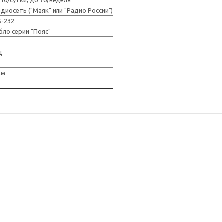
10/cутки, до 70/неделя
диосеть ("Маяк" или "Радио России")
S-232
ло серии "Пояс"
ц
мм