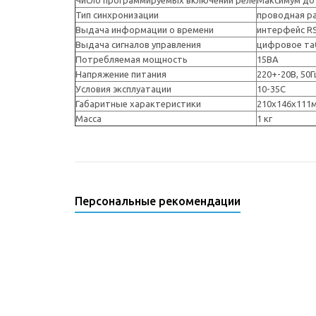
Число программируемых включений реле
Максимум до 
Тип синхронизации
проводная ра
Выдача информации о времени
интерфейс R
Выдача сигналов управления
цифровое таб
Потребляемая мощность
15ВА
Напряжение питания
220+-20В, 50Г
Условия эксплуатации
10-35С
Габаритные характеристики
210х146х111
Масса
1 кг
Персональные рекомендации