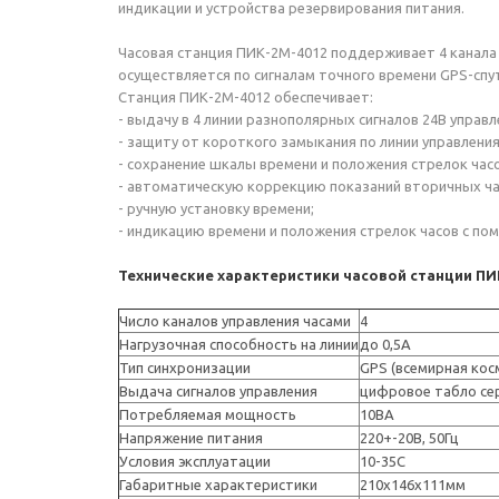
индикации и устройства резервирования питания.
Часовая станция ПИК-2М-4012 поддерживает 4 канала
осуществляется по сигналам точного времени GPS-спу
Станция ПИК-2М-4012 обеспечивает:
- выдачу в 4 линии разнополярных сигналов 24В упра
- защиту от короткого замыкания по линии управлени
- сохранение шкалы времени и положения стрелок час
- автоматическую коррекцию показаний вторичных час
- ручную установку времени;
- индикацию времени и положения стрелок часов с п
Технические характеристики часовой станции ПИ
Число каналов управления часами
4
Нагрузочная способность на линии
до 0,5А
Тип синхронизации
GPS (всемирная кос
Выдача сигналов управления
цифровое табло сер
Потребляемая мощность
10ВА
Напряжение питания
220+-20В, 50Гц
Условия эксплуатации
10-35С
Габаритные характеристики
210х146х111мм