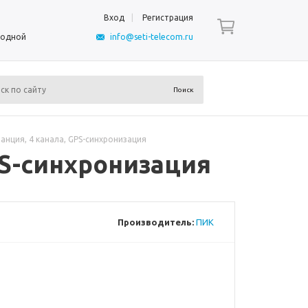
Вход
Регистрация
ыходной
info@seti-telecom.ru
анция, 4 канала, GPS-синхронизация
PS-синхронизация
Производитель:
ПИК