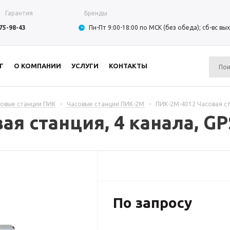
Гарантия
Бренды
975-98-43
Пн-Пт 9:00-18:00 по МСК (без обеда); сб-вс в
Г
О КОМПАНИИ
УСЛУГИ
КОНТАКТЫ
овые станции ПИК
-
Часовые станции ПИК-2М
-
ПИК-2М-4012 Часовая ст
ая станция, 4 канала, G
По запросу