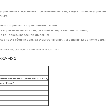
 управления вторичными стрелочными часами, выдает сигналы управле
тника.
вления вторичными стрелочными часами;
я вторичными часами с индикацией номера аварийной линии;
ов при перерыве электропитания;
ов после сбоя (перерыва электропитания, устранения короткого замыка
омощью жидко-кристаллического дисплея.
К-2М-4012:
мическая навигационная система)
ии "Пояс"