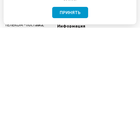
ПРИНЯТЬ
©2001-2026
СЕТИ
Компания
ТЕЛЕКОМ - поставка,
Информация
монтаж и обслуживание
Помощь
телекоммуникационного
оборудования.
Использование
информации с данного
сайта возможно только
с разрешения ООО
"СЕТИ ТЕЛЕКОМ".
Электронная
почта
info@seti-
telecom.ru
.
Политика
конфиденциальности
Договор публичной
оферты
8(800) 511-91-08
8(495) 975-98-43