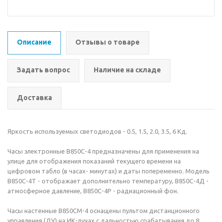
Описание
Отзывы о товаре
Задать вопрос
Наличие на складе
Доставка
Яркость используемых светодиодов - 0.5, 1.5, 2.0, 3.5, 6 Кд.
Часы электронные В850С-4 предназначены для применения на
улице для отображения показаний текущего времени на
цифровом табло (в часах- минутах) и даты попеременно. Модель
В850С-4Т - отображает дополнительно температуру, В850С-4Д -
атмосферное давление, В850С-4Р - радиационный фон.
Часы настенные В850СМ-4 оснащены пультом дистанционного
управления (ДУ) на ИК-лучах с дальностью срабатывания до 8