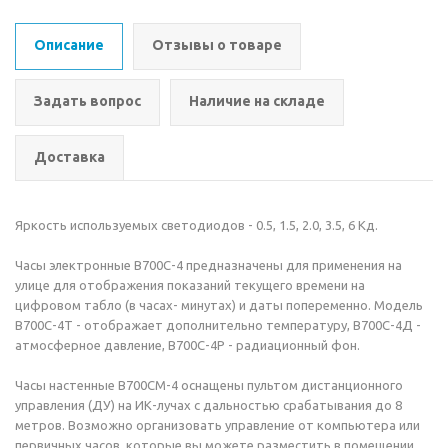
Описание
Отзывы о товаре
Задать вопрос
Наличие на складе
Доставка
Яркость используемых светодиодов - 0.5, 1.5, 2.0, 3.5, 6 Кд.
Часы электронные В700С-4 предназначены для применения на
улице для отображения показаний текущего времени на
цифровом табло (в часах- минутах) и даты попеременно. Модель
В700С-4Т - отображает дополнительно температуру, В700С-4Д -
атмосферное давление, В700С-4Р - радиационный фон.
Часы настенные В700СМ-4 оснащены пультом дистанционного
управления (ДУ) на ИК-лучах с дальностью срабатывания до 8
метров. Возможно организовать управление от компьютера или
первичных часов, которые вы можете разместить в помещении.