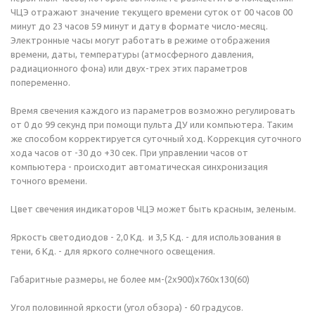
ЧЦЭ отражают значение текущего времени суток от 00 часов 00
минут до 23 часов 59 минут и дату в формате число-месяц.
Электронные часы могут работать в режиме отображения
времени, даты, температуры (атмосферного давления,
радиационного фона) или двух-трех этих параметров
попеременно.
Время свечения каждого из параметров возможно регулировать
от 0 до 99 секунд при помощи пульта ДУ или компьютера. Таким
же способом корректируется суточный ход. Коррекция суточного
хода часов от -30 до +30 сек. При управлении часов от
компьютера - происходит автоматическая синхронизация
точного времени.
Цвет свечения индикаторов ЧЦЭ может быть красным, зеленым.
Яркость светодиодов - 2,0 Кд. и 3,5 Кд. - для использования в
тени, 6 Кд. - для яркого солнечного освещения.
Габаритные размеры, не более мм-(2х900)х760х130(60)
Угол половинной яркости (угол обзора) - 60 градусов.