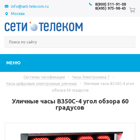
8(800) 511-91-08
info@seti-telecom.ru
8(495) 975-98-43
Москва
МЕНЮ
Системы часофикации
-
Часы Электроника-7
-
Часы цифровые электронные уличные
-
Уличные часы В350С-4 угол
обзора 60 градусов
Уличные часы В350С-4 угол обзора 60
градусов