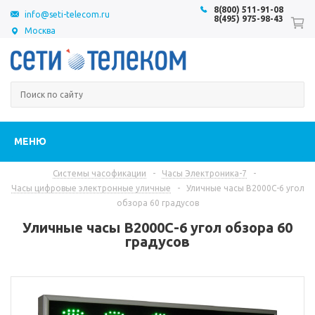
8(800) 511-91-08
info@seti-telecom.ru
8(495) 975-98-43
Москва
МЕНЮ
Системы часофикации
-
Часы Электроника-7
-
Часы цифровые электронные уличные
-
Уличные часы В2000С-6 угол
обзора 60 градусов
Уличные часы В2000С-6 угол обзора 60
градусов