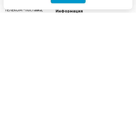
©2001-2026
СЕТИ
Компания
ТЕЛЕКОМ - поставка,
Информация
монтаж и обслуживание
Помощь
телекоммуникационного
оборудования.
Использование
информации с данного
сайта возможно только
с разрешения ООО
"СЕТИ ТЕЛЕКОМ".
Электронная
почта
info@seti-
telecom.ru
.
Политика
конфиденциальности
Договор публичной
оферты
8(800) 511-91-08
8(495) 975-98-43
info@seti-telecom.ru