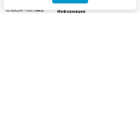
©2001-2026
СЕТИ
Компания
ТЕЛЕКОМ - поставка,
Информация
монтаж и обслуживание
Помощь
телекоммуникационного
оборудования.
Использование
информации с данного
сайта возможно только
с разрешения ООО
"СЕТИ ТЕЛЕКОМ".
Электронная
почта
info@seti-
telecom.ru
.
Политика
конфиденциальности
Договор публичной
оферты
8(800) 511-91-08
8(495) 975-98-43
info@seti-telecom.ru