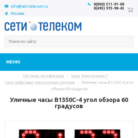
8(800) 511-91-08
info@seti-telecom.ru
8(495) 975-98-43
Москва
МЕНЮ
Системы часофикации
-
Часы Электроника-7
-
Часы цифровые электронные уличные
-
Уличные часы В1350С-4 угол
обзора 60 градусов
Уличные часы В1350С-4 угол обзора 60
градусов