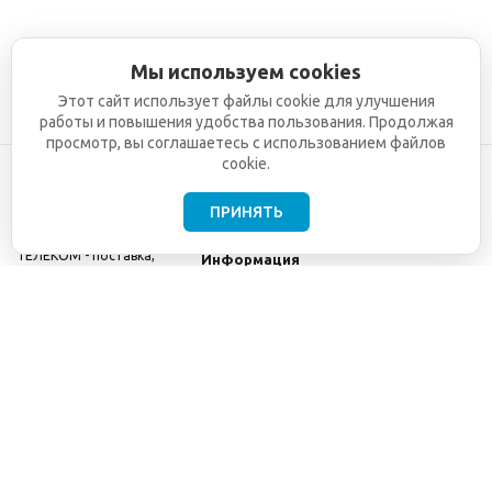
Мы используем cookies
Этот сайт использует файлы cookie для улучшения
работы и повышения удобства пользования. Продолжая
просмотр, вы соглашаетесь с использованием файлов
cookie.
ПРИНЯТЬ
©2001-2026
СЕТИ
Компания
ТЕЛЕКОМ - поставка,
Информация
монтаж и обслуживание
Помощь
телекоммуникационного
оборудования.
Использование
информации с данного
сайта возможно только
с разрешения ООО
"СЕТИ ТЕЛЕКОМ".
Электронная
почта
info@seti-
telecom.ru
.