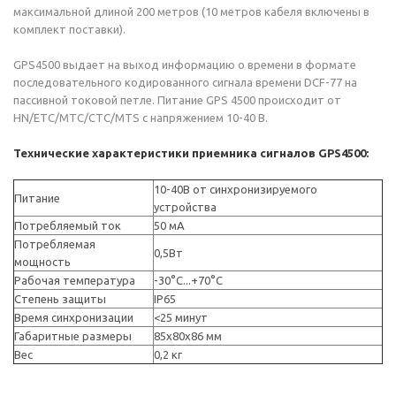
максимальной длиной 200 метров (10 метров кабеля включены в
комплект поставки).
GPS4500 выдает на выход информацию о времени в формате
последовательного кодированного сигнала времени DCF-77 на
пассивной токовой петле. Питание GPS 4500 происходит от
HN/ETC/MTC/CTC/MTS с напряжением 10-40 В.
Технические характеристики приемника сигналов GPS4500:
10-40В от синхронизируемого
Питание
устройства
Потребляемый ток
50 мА
Потребляемая
0,5Вт
мощность
Рабочая температура
-30°C...+70°C
Степень защиты
IP65
Время синхронизации
<25 минут
Габаритные размеры
85x80x86 мм
Вес
0,2 кг