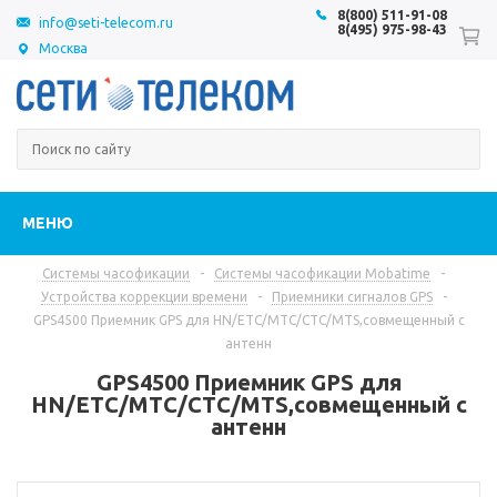
8(800) 511-91-08
info@seti-telecom.ru
8(495) 975-98-43
Москва
МЕНЮ
Системы часофикации
-
Системы часофикации Mobatime
-
Устройства коррекции времени
-
Приемники сигналов GPS
-
GPS4500 Приемник GPS для HN/ETC/MTC/CTC/MTS,совмещенный с
антенн
GPS4500 Приемник GPS для
HN/ETC/MTC/CTC/MTS,совмещенный с
антенн