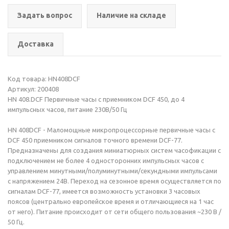
Задать вопрос
Наличие на складе
Доставка
Код товара: HN408DCF
Артикул: 200408
HN 408.DCF Первичные часы с приемником DCF 450, до 4
импульсных часов, питание 230В/50 Гц
HN 408DCF - Маломощные микропроцессорные первичные часы с
DCF 450 приемником сигналов точного времени DCF-77.
Предназначены для создания миниатюрных систем часофикации с
подключением не более 4 односторонних импульсных часов с
управлением минутными/полуминутными/секундными импульсами
с напряжением 24В. Переход на сезонное время осуществляется по
сигналам DCF-77, имеется возможность установки 3 часовых
поясов (центрально европейское время и отличающиеся на 1 час
от него). Питание происходит от сети общего пользования ~230 В /
50 Гц.