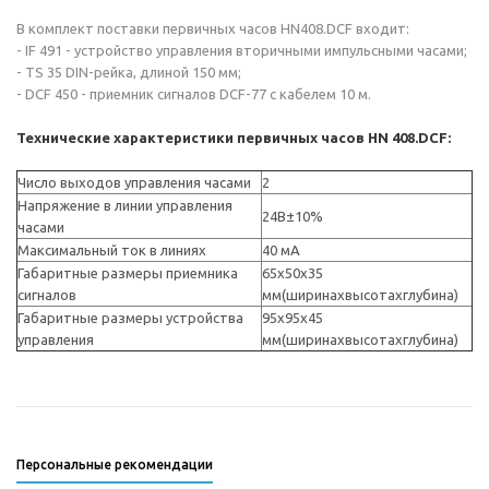
В комплект поставки первичных часов HN408.DCF входит:
- IF 491 - устройство управления вторичными импульсными часами;
- TS 35 DIN-рейка, длиной 150 мм;
- DCF 450 - приемник сигналов DCF-77 с кабелем 10 м.
Технические характеристики первичных часов HN 408.DCF:
Число выходов управления часами
2
Напряжение в линии управления
24В±10%
часами
Максимальный ток в линиях
40 мА
Габаритные размеры приемника
65x50x35
сигналов
мм(ширинаxвысотаxглубина)
Габаритные размеры устройства
95x95x45
управления
мм(ширинаxвысотаxглубина)
Персональные рекомендации