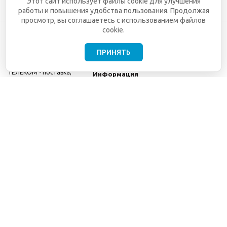
Этот сайт использует файлы cookie для улучшения
работы и повышения удобства пользования. Продолжая
просмотр, вы соглашаетесь с использованием файлов
cookie.
ПРИНЯТЬ
©2001-2026
СЕТИ
Компания
ТЕЛЕКОМ - поставка,
Информация
монтаж и обслуживание
Помощь
телекоммуникационного
оборудования.
Использование
информации с данного
сайта возможно только
с разрешения ООО
"СЕТИ ТЕЛЕКОМ".
Электронная
почта
info@seti-
telecom.ru
.
Политика
конфиденциальности
Договор публичной
оферты