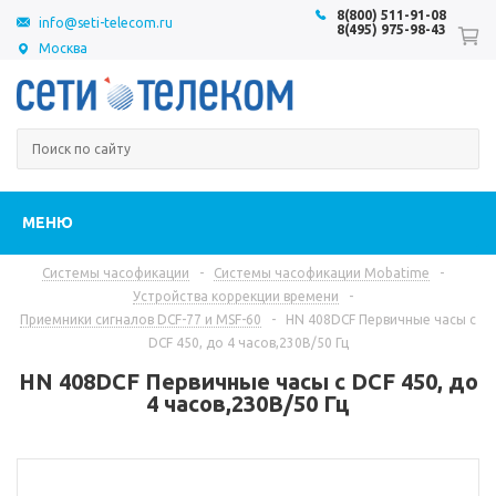
8(800) 511-91-08
info@seti-telecom.ru
8(495) 975-98-43
Москва
МЕНЮ
Системы часофикации
-
Системы часофикации Mobatime
-
Устройства коррекции времени
-
Приемники сигналов DCF-77 и MSF-60
-
HN 408DCF Первичные часы с
DCF 450, до 4 часов,230В/50 Гц
HN 408DCF Первичные часы с DCF 450, до
4 часов,230В/50 Гц